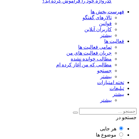
گذرواژه خود را فراموش کرده اید؟
فهرست بخش ها
تالارهای گفتگو
قوانین
کاربران آنلاین
بیشتر
فعالیت ها
تمامی فعالیت ها
جریان فعالیت های من
مطالب خوانده نشده
مطالبی که من آغاز کرده ام
جستجو
بیشتر
تخته امتیازات
تبلیغات
بیشتر
بیشتر
جستجو در
هر جایی
موضوع ها