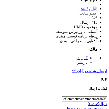
عضو سایت
246
413 ارسال
موقعیت
HMD
آشنایی با وردپرس
متوسط
سطح برنامه نویسی
مبتدی
آشنایی با طراحی
مبتدی
مالک
گزارش
بازنشر
ارسال شده در
آبان 95
UP!
لینک به ارسال
دنبال‌کننده
0
برو به فهرست موضوع ها