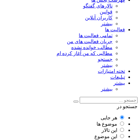
تالارهای گفتگو
قوانین
کاربران آنلاین
بیشتر
فعالیت ها
تمامی فعالیت ها
جریان فعالیت های من
مطالب خوانده نشده
مطالبی که من آغاز کرده ام
جستجو
بیشتر
تخته امتیازات
تبلیغات
بیشتر
بیشتر
جستجو در
هر جایی
موضوع ها
این تالار
این موضوع