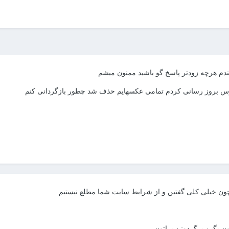
م هرچه زودتر پاسخ گو باشید ممنون میشم
رس بروز رسانی کردم تمامی عکسهایم حذف شد چطور بازگردانی کنم
چون خیلی کلی گفتین و از شرایط سایت شما مطلع نیستیم
ون بگین برگردونن براتون