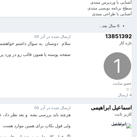
آشنایی با وردپرس
مبتدی
سطح برنامه نویسی
مبتدی
آشنایی با طراحی
مبتدی
6 سال بعد...
13851392
ارسال شده در
آذر 00
تازه کار
سلام دوستان یه سوال داشتم خواهشمند
صفحه پوسته یا همون قالب رو در ورد پ
عضو سایت
0
4 ارسال
اسماعیل ابراهیمی
ارسال شده در
آذر 00
کاربر ثابت
هرچند باید بررسی بشه و بعد نظر داد، 
ولی فول بکاپ برای همین موارد هست
اگر فول بکاپ دارید به پشتیبانی هاست ت