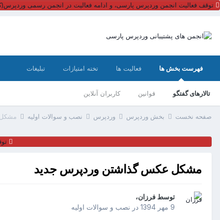
توقف فعالیت انجمن وردپرس پارسی، و ادامه فعالیت در انجمن رسمی وردپرس(کل
فهرست بخش ها
فعالیت ها
تخته امتیازات
تبلیغات
تالارهای گفتگو
قوانین
کاربران آنلاین
صفحه نخست
بخش وردپرس
وردپرس
نصب و سوالات اولیه
مشکل 
توق
مشکل عکس گذاشتن وردپرس جدید
توسط
فرزان
،
9 مهر 1394
در
نصب و سوالات اولیه