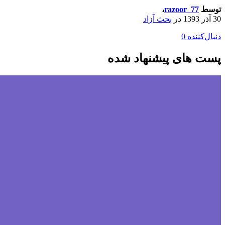
توسط
razoor_77
،
30 آذر 1393
در
بحث آزاد
دنبال‌کننده
0
پست های پیشنهاد شده