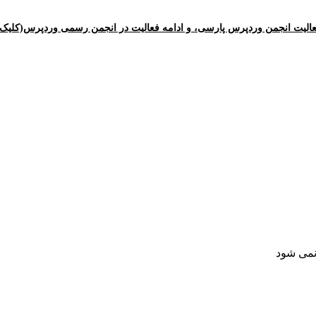
الیت انجمن وردپرس پارسی، و ادامه فعالیت در انجمن رسمی وردپرس(کلیک ک
 نمی شود