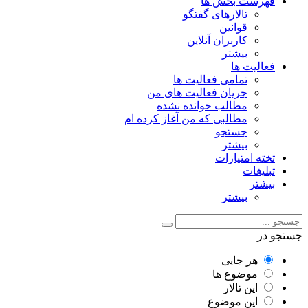
فهرست بخش ها
تالارهای گفتگو
قوانین
کاربران آنلاین
بیشتر
فعالیت ها
تمامی فعالیت ها
جریان فعالیت های من
مطالب خوانده نشده
مطالبی که من آغاز کرده ام
جستجو
بیشتر
تخته امتیازات
تبلیغات
بیشتر
بیشتر
جستجو در
هر جایی
موضوع ها
این تالار
این موضوع