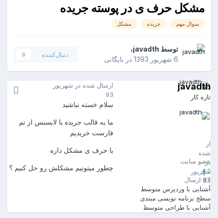
مشکل حرف ی در پوسته جریده
سوال مهم
جریده
مشکل
توسط
javadth
،
دنبال‌کننده
0
6 شهریور 1393
در
بایگانی
javadth
ارسال شده در
شهریور
93
تازه کار
سلام خسته نباشید
ما یه قالب جریده با لایسنس از تم
javadth
فارست خریدیم
4
ارسال
با حرف ی مشکل داره
شده
عضو سایت
در
چطور میتونیم مشکلش رو حل کنیم ؟
4
شهریور
87 ارسال
93
آشنایی با وردپرس
متوسط
سطح برنامه نویسی
مبتدی
آشنایی با طراحی
متوسط