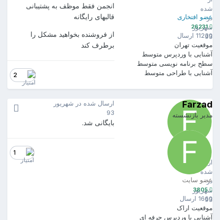
انجمن فقط موظف به پشتیبانی
شده
قالبهای رایگانه
عضو افتخاری
در
26231
شهریور
از فروشنده بخواهید مشکل را
11230 ارسال
93
موقعیت
تهران
برطرف کند
آشنایی با وردپرس
متوسط
سطح برنامه نویسی
متوسط
آشنایی با طراحی
متوسط
2
Farzad
ارسال شده در
شهریور
93
مدیر بازنشسته
بایگانی شد.
Farzad
3805
1
ارسال
شده
عضو سایت
در
3805
شهریور
1660 ارسال
93
موقعیت
اراک
آشنایی با وردپرس
حرفه ای