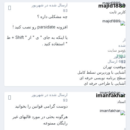
majid1889
ارسال شده در
شهریور
93
کاربر ثابت
چه مشکلی داره ؟
افزونه parsidate رو نصب کنید !
majid1889
733
یا اینکه به جای " ی " از " Shift + ط
ارسال
" استفاده کنید .
شده
عضو سایت
در
733
شهریور
682 ارسال
93
موقعیت
تهران
آشنایی با وردپرس
تسلط کامل
سطح برنامه نویسی
حرفه ای
آشنایی با طراحی
حرفه ای
imanfakhar
ارسال شده در
شهریور
93
استاد
دوست گرامی قوانین را بخوانید
هرگونه بحثی در مورد قالبهای غیر
imanfakhar
رایگان ممنوعه
26231
ارسال