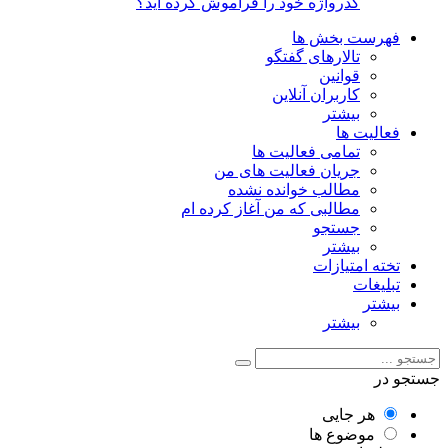
گذرواژه خود را فراموش کرده اید؟
فهرست بخش ها
تالارهای گفتگو
قوانین
کاربران آنلاین
بیشتر
فعالیت ها
تمامی فعالیت ها
جریان فعالیت های من
مطالب خوانده نشده
مطالبی که من آغاز کرده ام
جستجو
بیشتر
تخته امتیازات
تبلیغات
بیشتر
بیشتر
جستجو در
هر جایی
موضوع ها