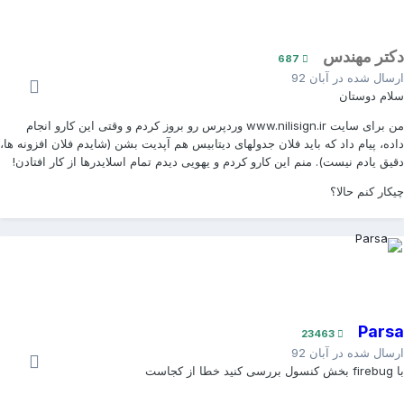
کتر مهندس
687
رسال شده در
آبان 92
لام دوستان
من برای سایت www.nilisign.ir وردپرس رو بروز کردم و وقتی این کارو انجام
اده، پیام داد که باید فلان جدولهای دیتابیس هم آپدیت بشن (شایدم فلان افزونه ها،
قیق یادم نیست). منم این کارو کردم و یهویی دیدم تمام اسلایدرها از کار افتادن!
یکار کنم حالا؟
Pars
23463
رسال شده در
آبان 92
کنسول بررسی کنید خطا از کجاست