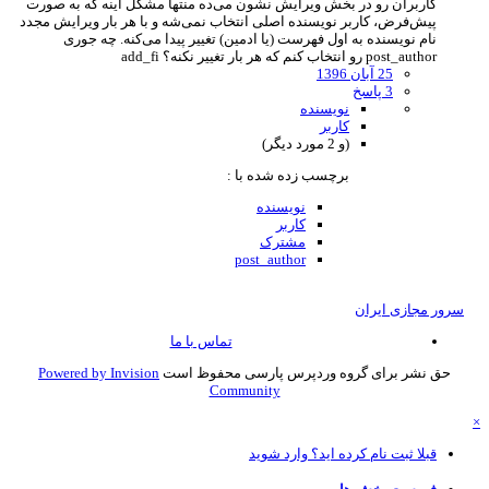
کاربران رو در بخش ویرایش نشون می‌ده منتها مشکل اینه که به صورت
پیش‌فرض، کاربر نویسنده اصلی انتخاب نمی‌شه و با هر بار ویرایش مجدد
نام نویسنده به اول فهرست (یا ادمین) تغییر پیدا می‌کنه. چه جوری
post_author رو انتخاب کنم که هر بار تغییر نکنه؟ add_fi
25 آبان 1396
3 پاسخ
نویسنده
کاربر
(و 2 مورد دیگر)
برچسب زده شده با :
نویسنده
کاربر
مشترک
post_author
سرور مجازی ایران
تماس با ما
حق نشر برای گروه وردپرس پارسی محفوظ است
Powered by Invision
Community
قبلا ثبت نام کرده اید؟ وارد شوید