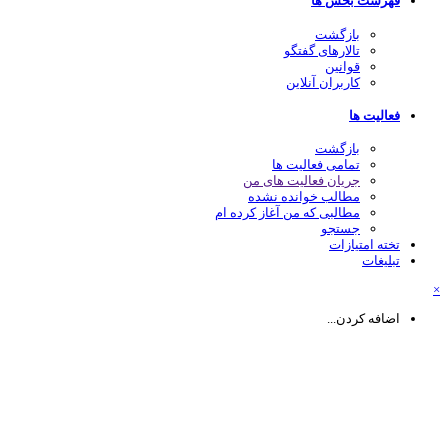
فهرست بخش ها
بازگشت
تالارهای گفتگو
قوانین
کاربران آنلاین
فعالیت ها
بازگشت
تمامی فعالیت ها
جریان فعالیت های من
مطالب خوانده نشده
مطالبی که من آغاز کرده ام
جستجو
تخته امتیازات
تبلیغات
اضافه کردن...