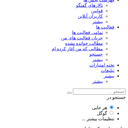
تالارهای گفتگو
قوانین
کاربران آنلاین
بیشتر
فعالیت ها
تمامی فعالیت ها
جریان فعالیت های من
مطالب خوانده نشده
مطالبی که من آغاز کرده ام
جستجو
بیشتر
تخته امتیازات
تبلیغات
بیشتر
بیشتر
جستجو در
هر جایی
گوگل
تنظیمات بیشتر ...