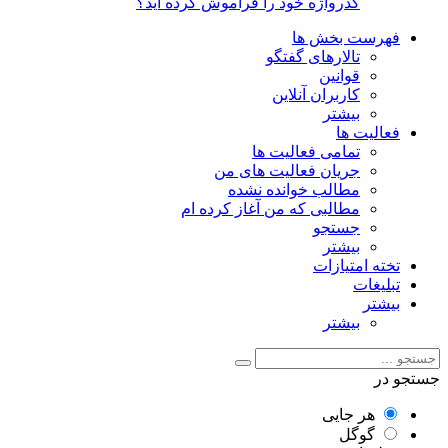
گذرواژه خود را فراموش کرده اید؟
فهرست بخش ها
تالارهای گفتگو
قوانین
کاربران آنلاین
بیشتر
فعالیت ها
تمامی فعالیت ها
جریان فعالیت های من
مطالب خوانده نشده
مطالبی که من آغاز کرده ام
جستجو
بیشتر
تخته امتیازات
تبلیغات
بیشتر
بیشتر
جستجو در
هر جایی
گوگل