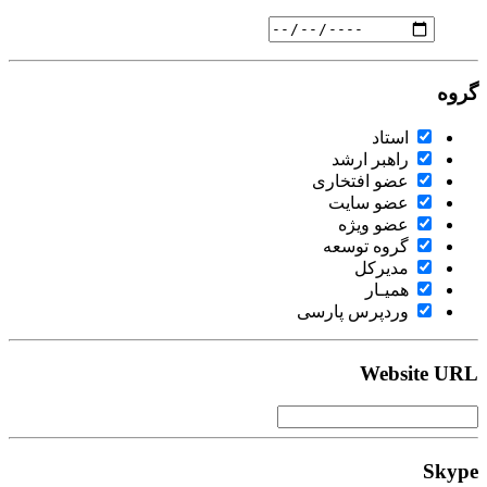
گروه
استاد
راهبر ارشد
عضو افتخاری
عضو سایت
عضو ویژه
گروه توسعه
مدیرکل
همیـار
وردپرس پارسی
Website URL
Skype