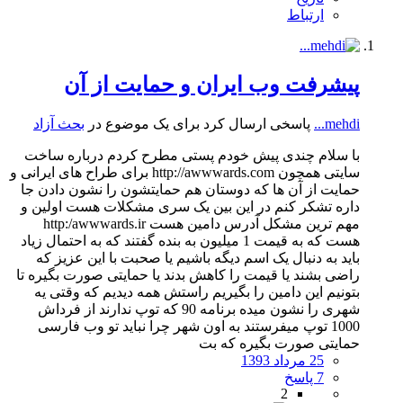
ارتباط
پیشرفت وب ایران و حمایت از آن
mehdi...
پاسخی ارسال کرد برای یک موضوع در
بحث آزاد
با سلام چندی پیش خودم پستی مطرح کردم درباره ساخت
سایتی همچون http://awwwards.com برای طراح های ایرانی و
حمایت از آن ها که دوستان هم حمایتشون را نشون دادن جا
داره تشکر کنم در این بین یک سری مشکلات هست اولین و
مهم ترین مشکل آدرس دامین هست http:/awwwards.ir
هست که به قیمت 1 میلیون به بنده گفتند که به احتمال زیاد
باید به دنبال یک اسم دیگه باشیم یا صحبت با این عزیز که
راضی بشند یا قیمت را کاهش بدند یا حمایتی صورت بگیره تا
بتونیم این دامین را بگیریم راستش همه دیدیم که وقتی یه
شهری را نشون میده برنامه 90 که توپ ندارند از فرداش
1000 توپ میفرستند به اون شهر چرا نباید تو وب فارسی
حمایتی صورت بگیره که بت
25 مرداد 1393
7 پاسخ
2