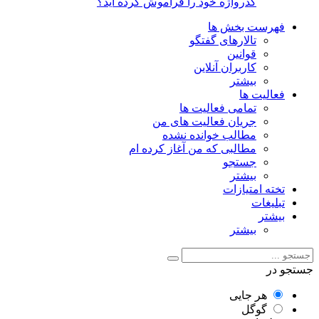
گذرواژه خود را فراموش کرده اید؟
فهرست بخش ها
تالارهای گفتگو
قوانین
کاربران آنلاین
بیشتر
فعالیت ها
تمامی فعالیت ها
جریان فعالیت های من
مطالب خوانده نشده
مطالبی که من آغاز کرده ام
جستجو
بیشتر
تخته امتیازات
تبلیغات
بیشتر
بیشتر
جستجو در
هر جایی
گوگل