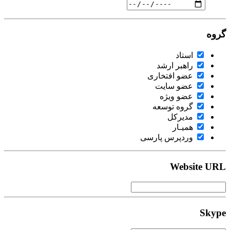
گروه
استاد
راهبر ارشد
عضو افتخاری
عضو سایت
عضو ویژه
گروه توسعه
مدیرکل
همیـار
وردپرس پارسی
Website URL
Skype