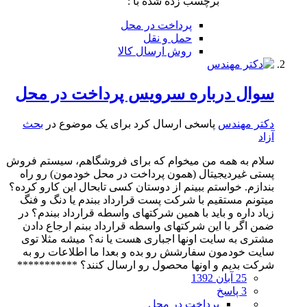
برچسب زده شده با :
پرداخت در محل
حمل و نقل
روش ارسال کالا
سوال درباره سرویس پرداخت در محل
دکتر مهندس
پاسخی ارسال کرد برای یک موضوع در
بحث
آزاد
سلام به همه من میخوام که برای فروشگاهم، سیستم فروش
پستی غیردیجیتال (همون پرداخت در محل خودمون) رو راه
بندازم. خواستم ببینم از دوستان کسی تابحال این کارو کرده؟
میتونم مستقیم با شرکت پست قرارداد ببندم یا دنگ و فنگ
زیاد داره و باید با همین شرکتهای واسطه قرارداد ببندم؟ در
ضمن اگر با این شرکتهای واسطه قرارداد ببنم ارجاع دادن
مشتری به سایت اونها اجباری هست یا نه؟ میشه مثلا توی
سایت خودمون سفارشش رو بده و بعدا ما اطلاعات رو به
شرکت بدیم و اونها محصول رو ارسال کنند؟ ***********
25 آبان 1392
3 پاسخ
پرداخت در محل