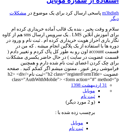
استفاده از شماره موبایل
m3hdigh
پاسخی ارسال کرد برای یک موضوع در
مشکلات
دیگر
سلام و وقت بخیر ، بنده یک قالب آماده خریداری کرده ام
برای آموزش آنلاین LMS . یک سرویس ارسال sms هم از کاوه
نگار باری احراز هویت خریداری کرده ام . ثبت نام و ورود در
دوره ها با استفاده از یک پلاگین انجام میشه . که من در
قسمت account اون رو به طور کل پاک کردم و تغییر دادم (
قسمت عضویت در سایت ) در حال حاضر یکسری مشکلات
برای چک کردن اعضای ثبت نام شده دارم و همچنین
فراموشی رمز عبور . ممنون میشم اگر کمکم کنید . صفحه
عضویت <h2 class="registerFormTitle">ثبت نام</h2> <div
class="AuthWithMobile"> <form action="#" method="p
31 اردیبهشت 1398
موبایل
ثبت نام
(و 2 مورد دیگر)
برچسب زده شده با :
موبایل
ثبت نام