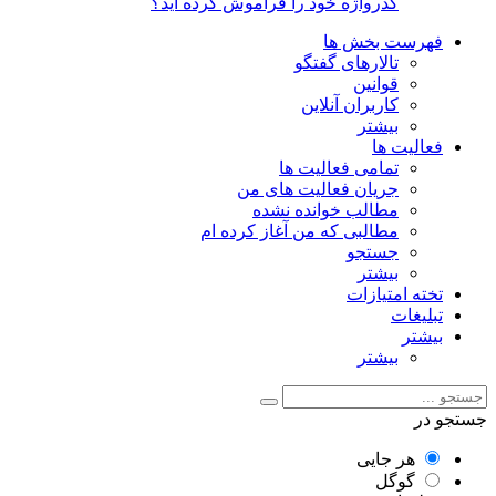
گذرواژه خود را فراموش کرده اید؟
فهرست بخش ها
تالارهای گفتگو
قوانین
کاربران آنلاین
بیشتر
فعالیت ها
تمامی فعالیت ها
جریان فعالیت های من
مطالب خوانده نشده
مطالبی که من آغاز کرده ام
جستجو
بیشتر
تخته امتیازات
تبلیغات
بیشتر
بیشتر
جستجو در
هر جایی
گوگل