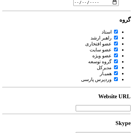
گروه
استاد
راهبر ارشد
عضو افتخاری
عضو سایت
عضو ویژه
گروه توسعه
مدیرکل
همیـار
وردپرس پارسی
Website URL
Skype