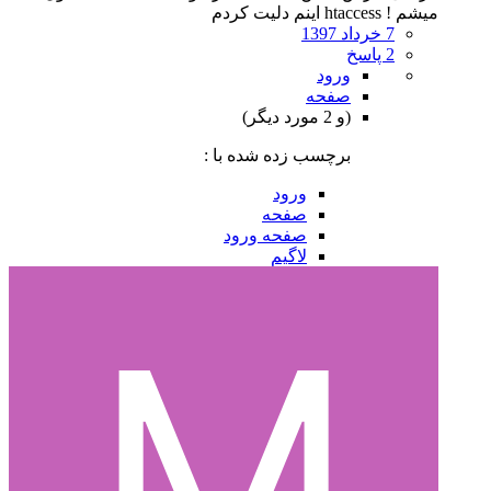
میشم ! htaccess اینم دلیت کردم
7 خرداد 1397
2 پاسخ
ورود
صفحه
(و 2 مورد دیگر)
برچسب زده شده با :
ورود
صفحه
صفحه ورود
لاگیم