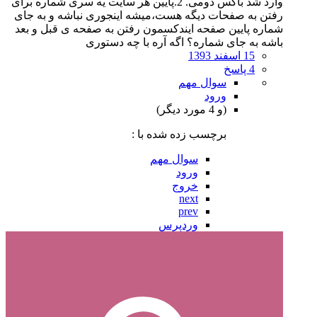
وارد شد باکس دومی. 2.پایین هر سایت یه سری شماره برای
رفتن به صفحات دیگه هست،میشه اینجوری نباشه و به جای
شماره پایین صفحه ایندکسمون رفتن به صفحه ی قبل و بعد
باشه به جای شماره؟ اگه آره با چه دستوری
15 اسفند 1393
4 پاسخ
سوال مهم
ورود
(و 4 مورد دیگر)
برچسب زده شده با :
سوال مهم
ورود
خروج
next
prev
وردپرس