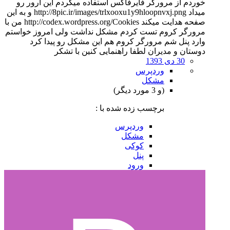
خوردم از مرورگر فایرفاکس استفاده میکردم این ارور رو
میداد http://8pic.ir/images/trlxooxu1y9hloopnvxj.png و به این
صفحه هدایت میکند http://codex.wordpress.org/Cookies من با
مرورگر کروم تست کردم مشکل نداشت ولی امروز خواستم
وارد پنل شم مرورگر کروم هم این مشکل رو پیدا کرد
دوستان و مدیران لطفا راهنمایی کنین با تشکر
30 دی 1393
وردپرس
مشکل
(و 3 مورد دیگر)
برچسب زده شده با :
وردپرس
مشکل
کوکی
پنل
ورود