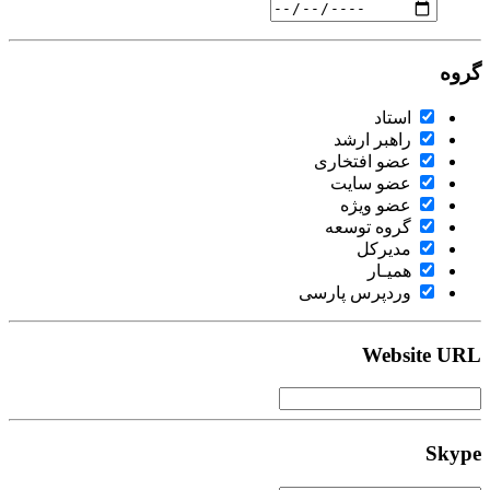
گروه
استاد
راهبر ارشد
عضو افتخاری
عضو سایت
عضو ویژه
گروه توسعه
مدیرکل
همیـار
وردپرس پارسی
Website URL
Skype