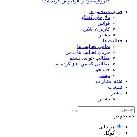
گذرواژه خود را فراموش کرده اید؟
فهرست بخش ها
تالارهای گفتگو
قوانین
کاربران آنلاین
بیشتر
فعالیت ها
تمامی فعالیت ها
جریان فعالیت های من
مطالب خوانده نشده
مطالبی که من آغاز کرده ام
جستجو
بیشتر
تخته امتیازات
تبلیغات
بیشتر
بیشتر
جستجو در
هر جایی
گوگل