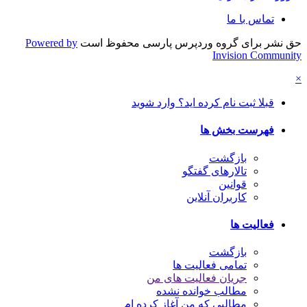
تماس با ما
حق نشر برای گروه وردپرس پارسی محفوظ است
Powered by
Invision Community
×
قبلا ثبت نام کرده اید؟ وارد شوید
فهرست بخش ها
بازگشت
تالارهای گفتگو
قوانین
کاربران آنلاین
فعالیت ها
بازگشت
تمامی فعالیت ها
جریان فعالیت های من
مطالب خوانده نشده
مطالبی که من آغاز کرده ام