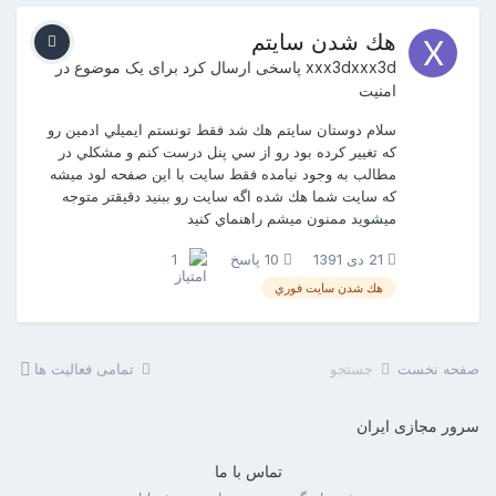
هك شدن سايتم
xxx3dxxx3d
پاسخی ارسال کرد برای یک موضوع در
امنیت
سلام دوستان سايتم هك شد فقط تونستم ايميلي ادمين رو
كه تغيير كرده بود رو از سي پنل درست كنم و مشكلي در
مطالب به وجود نيامده فقط سايت با اين صفحه لود ميشه
كه سايت شما هك شده اگه سايت رو ببنيد دقيقتر متوجه
ميشويد ممنون ميشم راهنماي كنيد
21 دی 1391
10 پاسخ
1
هك شدن سايت فوري
صفحه نخست
جستجو
تمامی فعالیت ها
سرور مجازی ایران
تماس با ما