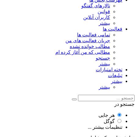
تالارهای گفتگو
قوانین
کاربران آنلاین
بیشتر
فعالیت ها
تمامی فعالیت ها
جریان فعالیت های من
مطالب خوانده نشده
مطالبی که من آغاز کرده ام
جستجو
بیشتر
تخته امتیازات
تبلیغات
بیشتر
بیشتر
جستجو در
هر جایی
گوگل
تنظیمات بیشتر ...