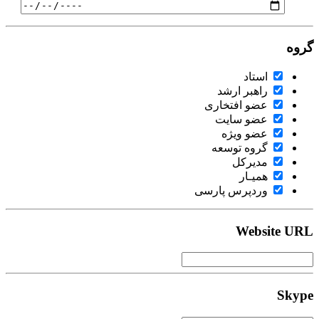
گروه
استاد
راهبر ارشد
عضو افتخاری
عضو سایت
عضو ویژه
گروه توسعه
مدیرکل
همیـار
وردپرس پارسی
Website URL
Skype