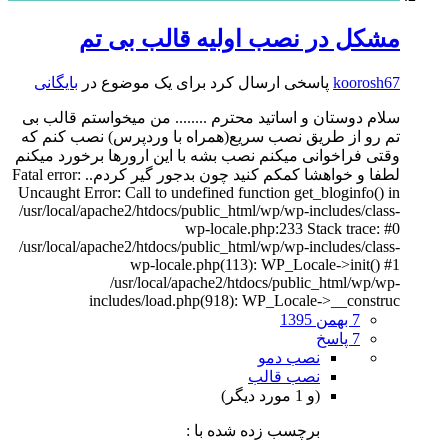
مشکل در نصب اولیه قالب بی تم
koorosh67
پاسخی ارسال کرد برای یک موضوع در
بایگانی
سلام دوستان و اساتید محترم ........ من میخواستم قالب بی
تم رو از طریق نصب سریع(همراه با وردپرس) نصب کنم که
وقتی فراخوانی میکنم نصب بشه با این ارورها برخورد میکنم
لطفا و خواهشا کمکم کنید چون بدجور گیر کردم.. Fatal error:
Uncaught Error: Call to undefined function get_bloginfo() in
/usr/local/apache2/htdocs/public_html/wp/wp-includes/class-
wp-locale.php:233 Stack trace: #0
/usr/local/apache2/htdocs/public_html/wp/wp-includes/class-
wp-locale.php(113): WP_Locale->init() #1
/usr/local/apache2/htdocs/public_html/wp/wp-
includes/load.php(918): WP_Locale->__construc
7 بهمن 1395
7 پاسخ
نصب دمو
نصب قالب
(و 1 مورد دیگر)
برچسب زده شده با :