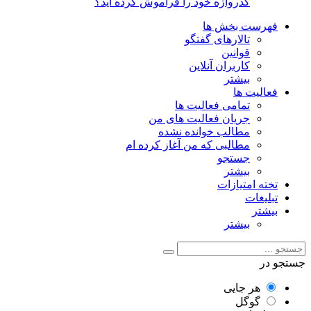
گذرواژه خود را فراموش کرده اید؟
فهرست بخش ها
تالارهای گفتگو
قوانین
کاربران آنلاین
بیشتر
فعالیت ها
تمامی فعالیت ها
جریان فعالیت های من
مطالب خوانده نشده
مطالبی که من آغاز کرده ام
جستجو
بیشتر
تخته امتیازات
تبلیغات
بیشتر
بیشتر
جستجو در
هر جایی
گوگل