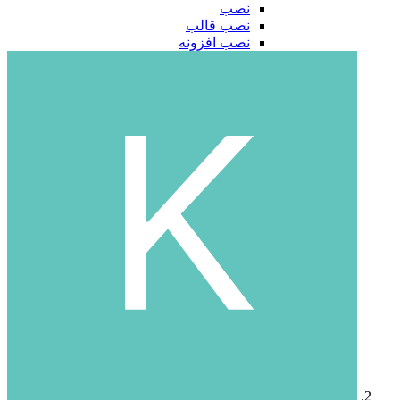
نصب
نصب قالب
نصب افزونه