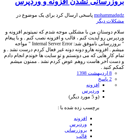
بروزرسانی نشدن افزونه و وردپرس
mohammadgdz
پاسخی ارسال کرد برای یک موضوع در
مشکلات دیگر
سلام دوستان من با مشکلی موجه شدم که نمیتونم افزونه و
وردپرس رو آپدیت کنم ، قالب و افزونه نصب کنم . و با پیغام
" بروزرسانی ناموفق شد: Internal Server Error " مواجه
میشم . افزونه هارو دونه دونه غیر فعال کردم درست نشد . و
تمام کار هایی که می دونستم و تو سایت ها خوندم انجام دادم
و دست آخر هاست روهم عوض کردم نشد . ممنون میشم
کمکم کنید .
8 اردیبهشت 1398
2 پاسخ
افزونه
وردپرس
(و 5 مورد دیگر)
برچسب زده شده با :
افزونه
وردپرس
بروزرسانی
قالب