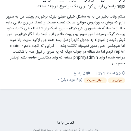
hajix
پاسخی ارسال کرد برای یک موضوع در
چند سایته
سلام وقت بخیر من به یه مشکل خیلی خیلی بزرگ برخوردم ببینید من یه سرور
دارم که روش یه وردپرس مولتی سایت نصب هست و تعداد کاربران بالایی داره
حالا از بد حادثه همینجوری هی دیتابیسمون شیکموتر شده تا حدی که به حدود
بیست گیگ رسیده ! من سرور رو ریبوت دادم وقتی اومد بالا انگار دیتابیس من
کرش کرده و نمیتونه به جدول کاربرا وصل بشه همه چی اوکیه سایت بالا میاد
اما هیچکس حتی مدیر نمیتونه کانکت بشه ... کارایی که انجام دادم : maint
repair کردم اما متاسفانه در جواب میگه که یه سری از تیبل هام با شکست
مواجه شده ! وارد phpmyadmin میشم که وارد دیتابیس خاصم بشم اونقدر
حجم بال
25 اسفند 1394
2 پاسخ
(و 5 مورد دیگر)
وردپرس
مولتی سایت
تماس با ما
حق نشر برای گروه وردپرس پارسی محفوظ است