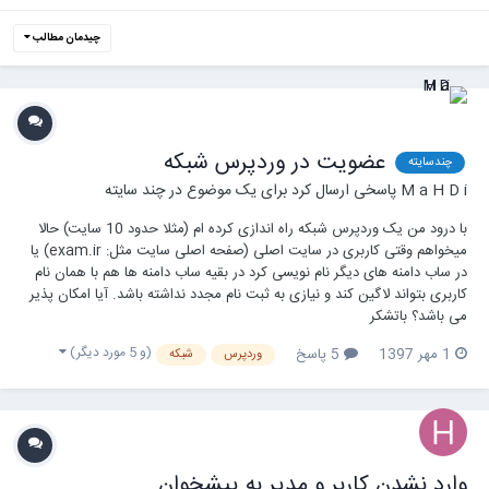
چیدمان مطالب
عضویت در وردپرس شبکه
چندسایته
M a H D i
پاسخی ارسال کرد برای یک موضوع در
چند سایته
با درود من یک وردپرس شبکه راه اندازی کرده ام (مثلا حدود 10 سایت) حالا
میخواهم وقتی کاربری در سایت اصلی (صفحه اصلی سایت مثل: exam.ir) یا
در ساب دامنه های دیگر نام نویسی کرد در بقیه ساب دامنه ها هم با همان نام
کاربری بتواند لاگین کند و نیازی به ثبت نام مجدد نداشته باشد. آیا امکان پذیر
می باشد؟ باتشکر
(و 5 مورد دیگر)
1 مهر 1397
5 پاسخ
وردپرس
شبکه
وارد نشدن کاربر و مدیر به پیشخوان