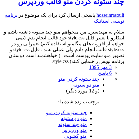
چند ستونه کردن منو قالب وردپرس
hosseinrasouli
پاسخی ارسال کرد برای یک موضوع در
برنامه
نویسی استاتیک
سلام به مهندسین. من میخواهم منو چند ستونه داشته باشم و
اینکارو با تغییر فایل style.css خود قالب انجام بدم. (نمی
خواهم از افزونه های مگامنو استفاده کنم) تغییراتی رو در
style.css قالب انجام دادم ولی عملی نشد . فایل style.css و
تصویر منو سایت پیوست است . ( خواهشمند است دوستان
برنامه نویس راهنمایی کنند) style.css
3 مهر 1395
6 پاسخ
چند ستونه کردن منو
منو دو ستونه
(و 12 مورد دیگر)
برچسب زده شده با :
چند ستونه کردن منو
منو دو ستونه
منو چند ستونه
منو وردپرس
منو کشویی