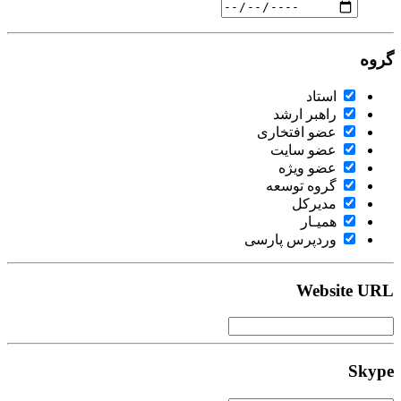
گروه
استاد
راهبر ارشد
عضو افتخاری
عضو سایت
عضو ویژه
گروه توسعه
مدیرکل
همیـار
وردپرس پارسی
Website URL
Skype