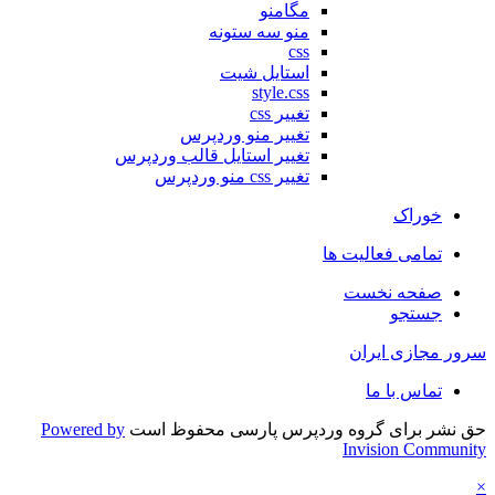
مگامنو
منو سه ستونه
css
استایل شیت
style.css
تغییر css
تغییر منو وردپرس
تغییر استایل قالب وردپرس
تغییر css منو وردپرس
خوراک
تمامی فعالیت ها
صفحه نخست
جستجو
سرور مجازی ایران
تماس با ما
حق نشر برای گروه وردپرس پارسی محفوظ است
Powered by
Invision Community
×