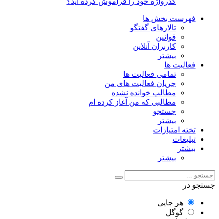
گذرواژه خود را فراموش کرده اید؟
فهرست بخش ها
تالارهای گفتگو
قوانین
کاربران آنلاین
بیشتر
فعالیت ها
تمامی فعالیت ها
جریان فعالیت های من
مطالب خوانده نشده
مطالبی که من آغاز کرده ام
جستجو
بیشتر
تخته امتیازات
تبلیغات
بیشتر
بیشتر
جستجو در
هر جایی
گوگل