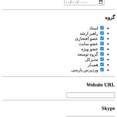
گروه
استاد
راهبر ارشد
عضو افتخاری
عضو سایت
عضو ویژه
گروه توسعه
مدیرکل
همیـار
وردپرس پارسی
Website URL
Skype