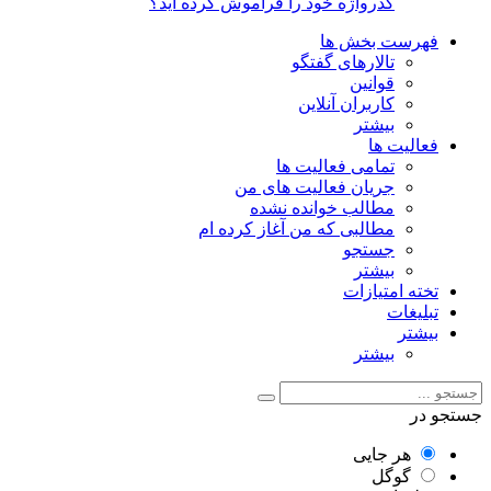
گذرواژه خود را فراموش کرده اید؟
فهرست بخش ها
تالارهای گفتگو
قوانین
کاربران آنلاین
بیشتر
فعالیت ها
تمامی فعالیت ها
جریان فعالیت های من
مطالب خوانده نشده
مطالبی که من آغاز کرده ام
جستجو
بیشتر
تخته امتیازات
تبلیغات
بیشتر
بیشتر
جستجو در
هر جایی
گوگل