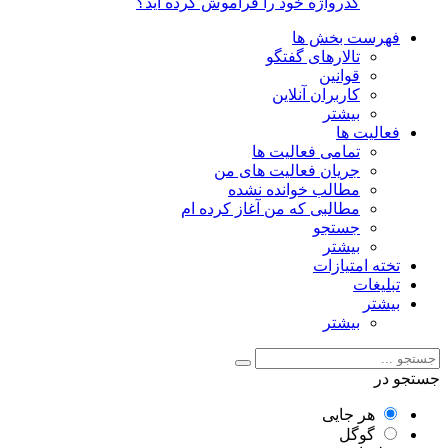
گذرواژه خود را فراموش کرده اید؟
فهرست بخش ها
تالارهای گفتگو
قوانین
کاربران آنلاین
بیشتر
فعالیت ها
تمامی فعالیت ها
جریان فعالیت های من
مطالب خوانده نشده
مطالبی که من آغاز کرده ام
جستجو
بیشتر
تخته امتیازات
تبلیغات
بیشتر
بیشتر
جستجو در
هر جایی
گوگل