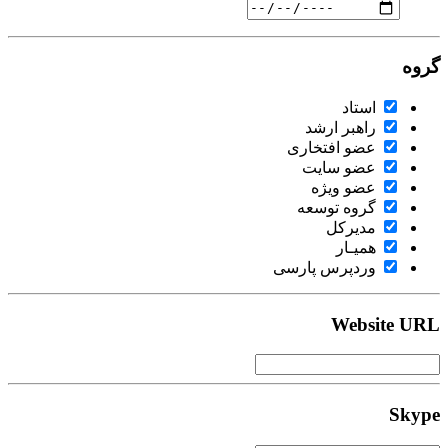
گروه
استاد
راهبر ارشد
عضو افتخاری
عضو سایت
عضو ویژه
گروه توسعه
مدیرکل
همیـار
وردپرس پارسی
Website URL
Skype