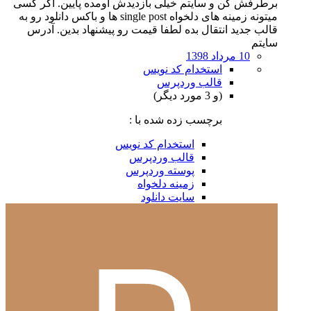
برطرفش کن و سایتم خیلی بازدیدش اومده پایین. اگر کسی
میتونه زمینه های دلخواه single post ها و باکس دانلود رو به
قالب جدید انتقال بده لطفا قیمت رو پیشنهاد بدین. آدرس
سایتم
10 مرداد 1398
استخدام کد نویس
قالب وردپرس
(و 3 مورد دیگر)
برچسب زده شده با :
استخدام کد نویس
قالب وردپرس
پوسته وردپرس
زمینه دلخواه
سایت دانلود