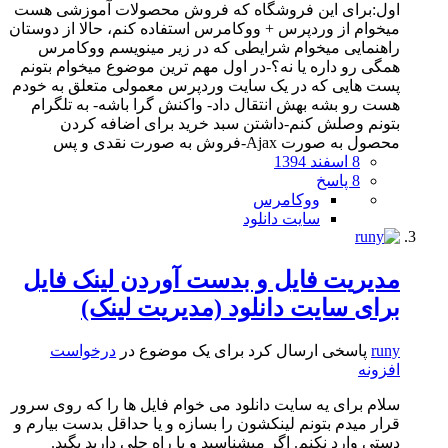
اول:برای این فروشگاه که فروش محصولات آموزشی هست
میخوام از وردپرس + ووکامرس استفاده کنم، حالا از دوستان
راهنمایی میخوام شرایطی که در زیر مینویسم ووکامرس
همگی رو داره یا نه؟-در اول مهم ترین موضوع میخوام بتونم
پست هایی که در یک سایت وردپرس معمولی متعلق به خودم
هست رو بشه بهش انتقال داد- واکنش گرا باشه- به تلگرام
بتونم وصلش کنم-داشتن سبد خرید برای اضافه کردن
محصول به صورت Ajax-فروش به صورت نقدی و پس
8 اسفند 1394
8 پاسخ
ووکامرس
سایت دانلود
مدیریت فایل و بدست آوردن لینک فایل
برای سایت دانلود (مدیریت لینک)
runy
پاسخی ارسال کرد برای یک موضوع در
درخواست
افزونه
سلام برای یه سایت دانلود می خوام فایل ها را که روی سرور
قرار میدم بتونم لینکشون را بسازه و یا حداقل بدست بیارم و
دستی وارد نکنم. اگر میشناسید و یا راه حلی دارید بگید.