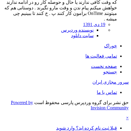
که وقت کافی ندارند یا حال و حوصله کار رو در ادامه ندارند
خواهش میکنم پیام ندن و وقت مارو نگیرند . دوستانی هم که
میتونند OnTime برامون کار کنند پ . خ کنند تا ببینیم چی
میشه .
19 دی 1391
نویسنده وردپرس
سایت دانلود
خوراک
تمامی فعالیت ها
صفحه نخست
جستجو
سرور مجازی ایران
تماس با ما
حق نشر برای گروه وردپرس پارسی محفوظ است
Powered by
Invision Community
×
قبلا ثبت نام کرده اید؟ وارد شوید