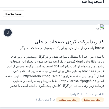
1 نتیجه پیدا شد
چیدمان مطالب
کد ریدایرکت کردن صفحات داخلی
lordia
پاسخی ارسال کرد برای یک موضوع در
مشکلات دیگر
با سلام من اخیرا با مشکلی مواجه شدم و در گوگل وبمستر با ارور های
duplicate title tags (موضوع تکراری) مواجه شدم و تعداد این صفحات
زیاده.. من میخوام از کد ریدایرکت 301 استفاده کنم... چگونه میتونم از این
کد در htaccess به طور مثال برای انتقال دو صفحه زیر استفاده کنم؟
انتقال آدرس این صفحه تکراری : http://lordia.ir/pag...17/?s به این صفحه
اصلی : http://lordia.ir/page/17/ لطفا سریعا و به صراحت راهنمایی
فرمایید زیرا رنک سایتم در گوگل کاهش چشمگیری داشته است با تشکر
4 دی 1392
2 پاسخ
(و 3 مورد دیگر)
ریدایرکت محتوا
ریدایرکت مطالب