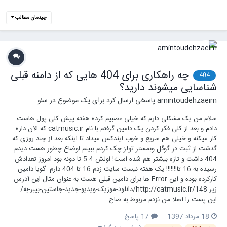
چیدمان مطالب
چه راهکاری برای 404 هایی که از دامنه قبلی
404
شناسایی میشوند دارید؟
amintoudehzaeim
پاسخی ارسال کرد برای یک موضوع در
سئو
سلام من یک مشکلی دارم که خیلی عصبیم کرده هفته پیش کلی پول هاست
دادم و بعد از کلی فکر کردن یک دامین گرفتم با نام catmusic.ir که الان داره
کار میکنه و خیلی هم سریع و خوب ایندکس میداد تا اینکه بعد از چند روزی که
گذشت از ثبت در گوگل وبمستر تولز چک کردم ببینم اوضاع چطور هست دیدم
404 داشت و تازه بیشتر هم شده است! اولش 4 5 تا دونه بود امروز تعدادش
رسیده به 16 تا!!!!!!! یک هفته نیست سایت زدم 16 تا 404 دارم. گویا دامین
کارکرده بوده و این Error ها برای دامین قبلی هست به عنوان مثال این آدرس
زیر http://catmusic.ir/148/دانلود-موزیک-ویدیو-جدید-جاستین-بیبر-به/
این پست را اصلا من نزدم مربوط به صاح
18 مرداد 1397
17 پاسخ