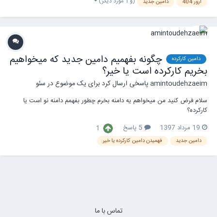
(و 1 مورد دیگر)
ارور 404
دامین جدید
چگونه بفهمیم دامین جدید که میخواهیم
دامین کارکرده
بخریم کارکرده است یا خیر؟
amintoudehzaeim
پاسخی ارسال کرد برای یک موضوع در
سئو
سلام فرض کنید من میخواهم یه دامنه بخرم چطور بفهمم دامنه نو است یا
کارکرده؟
19 مرداد 1397
5 پاسخ
1
دامین جدید
فهمیدن دامین کارکرده یا خیر
تماس با ما