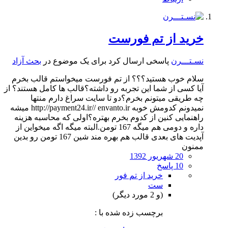
خرید از تم فورست
نسـتـــرن
پاسخی ارسال کرد برای یک موضوع در
بحث آزاد
سلام خوب هستید؟؟؟ از تم فورست میخواستم قالب بخرم
آیا کسی از شما این تجربه رو داشته؟قالب ها کامل هستند؟ از
چه طریقی میتونم بخرم؟دو تا سایت سراغ دارم منتها
نمیدونم کدومش خوبه http://payment24.ir// envanto.ir میشه
راهنمایی کنین از کدوم بخرم بهتره؟اولی که محاسبه هزینه
داره و دومی هم میگه 167 تومن.البته میگه اگه میخواین از
آپدیت های بعدی قالب هم بهره مند شین 167 تومن رو بدین
ممنون
20 شهریور 1392
10 پاسخ
خرید از تم فور
ست
(و 2 مورد دیگر)
برچسب زده شده با :