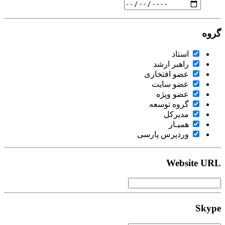
گروه
استاد
راهبر ارشد
عضو افتخاری
عضو سایت
عضو ویژه
گروه توسعه
مدیرکل
همیـار
وردپرس پارسی
Website URL
Skype