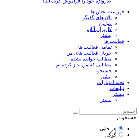
گذرواژه خود را فراموش کرده اید؟
فهرست بخش ها
تالارهای گفتگو
قوانین
کاربران آنلاین
بیشتر
فعالیت ها
تمامی فعالیت ها
جریان فعالیت های من
مطالب خوانده نشده
مطالبی که من آغاز کرده ام
جستجو
بیشتر
تخته امتیازات
تبلیغات
بیشتر
بیشتر
جستجو در
هر جایی
گوگل