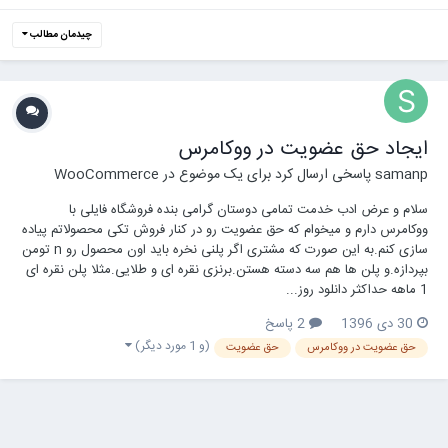
چیدمان مطالب
ایجاد حق عضویت در ووکامرس
samanp
پاسخی ارسال کرد برای یک موضوع در
WooCommerce
سلام و عرض ادب خدمت تمامی دوستان گرامی بنده فروشگاه فایلی با
ووکامرس دارم و میخوام که حق عضویت رو در کنار فروش تکی محصولاتم پیاده
سازی کنم.به این صورت که مشتری اگر پلنی نخره باید اون محصول رو n تومن
بپردازه.و پلن ها هم سه دسته هستن.برنزی نقره ای و طلایی.مثلا پلن نقره ای
1 ماهه حداکثر دانلود روز...
30 دی 1396
2 پاسخ
(و 1 مورد دیگر)
حق عضویت در ووکامرس
حق عضویت