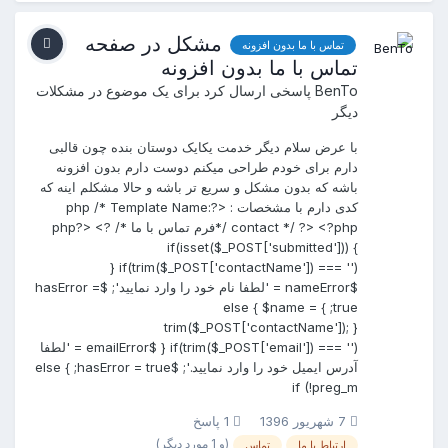
مشکل در صفحه
تماس با ما بدون افزونه
تماس با ما بدون افزونه
BenTo
پاسخی ارسال کرد برای یک موضوع در
مشکلات
دیگر
با عرض سلام دیگر خدمت یکایک دوستان بنده چون قالبی
دارم برای خودم طراحی میکنم دوست دارم بدون افزونه
باشه که بدون مشکل و سریع تر باشه و حالا مشکلم اینه که
کدی دارم با مشخصات : <?php /* Template Name:
contact */ ?> <?php /*فرم تماس با ما */ ?> <?php
if(isset($_POST['submitted'])) {
if(trim($_POST['contactName']) === '') {
$nameError = 'لطفا نام خود را وارد نمایید'; $hasError =
true; } else { $name =
trim($_POST['contactName']); }
if(trim($_POST['email']) === '') { $emailError = 'لطفا
آدرس ایمیل خود را وارد نمایید.'; $hasError = true; } else
if (!preg_m
7 شهریور 1396
1 پاسخ
(و 1 مورد دیگر)
ارتباط با ما
تماس