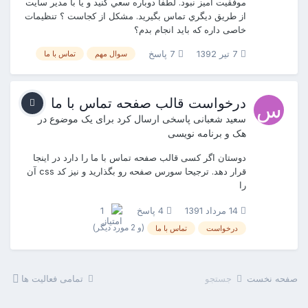
موفقيت آميز نبود. لطفا دوباره سعي کنيد و يا با مدير سايت
از طريق ديگري تماس بگيريد. مشکل از کجاست ؟ تنظیمات
خاصی داره که باید انجام بدم؟
7 تیر 1392
7 پاسخ
سوال مهم
تماس با ما
درخواست قالب صفحه تماس با ما
سعید شعبانی
پاسخی ارسال کرد برای یک موضوع در
هک و برنامه نویسی
دوستان اگر کسی قالب صفحه تماس با ما را دارد در اینجا
قرار دهد. ترجیحا سورس صفحه رو بگذارید و نیز کد css آن
را
14 مرداد 1391
4 پاسخ
1
(و 2 مورد دیگر)
درخواست
تماس با ما
صفحه نخست
جستجو
تمامی فعالیت ها