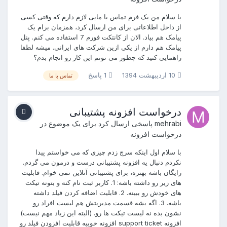
با سلام من یک فرم تماس با مایی لازم دارم که وقتی کسی
از داخل اطلاعاتی برای من ارسال کرد، همزمان برام یک
پیامک هم بیاد. الان از کانتکت فورم 7 استفاده می کنم. پنل
پیامک هم دارم از یکی ازین شرکت های ایرانی. میشه لطفا
راهمایی کنید که چطور می تونم این کار رو انجام بدم؟
10 اردیبهشت 1394
1 پاسخ
تماس با ما
درخواست افزونه پشتیبانی
mehrabi
پاسخی ارسال کرد برای یک موضوع در
درخواست افزونه
با سلام اول اینکه سرچ زدم چیزی که می خواستم پیدا
نکردم دنبال یه افزونه پشتیبانی درست و درمون می گردم.
رایگان باشه بهتره، برای پشتیبانی آنلاین نمی خوام. قابلیت
های زیر رو داشته باشه: 1. کاربر ثبت نام کنه و بتونه تیکت
های خودش رو ببینه. 2. قابلیت اضافه کردن فیلد داشته
باشه. 3. اگه بشه قسمت مدیریتش هم لیست افراد رو
نشون بده نه لیست تیکت ها رو. (البته این زیاد مهم نیست)
افزونه support ticket افزونه خوبیه قابلیت افزودن فیلد رو