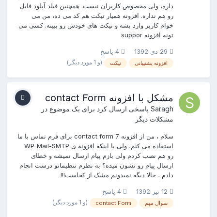
داره، ولی مخصوص کاربران نیست. همچنین فیلد آپلود فایل
رو هم نداره. افزونه همیار تیکت هم کد می ده، من می
خوام کاربر وارد بشه و تیکت های خودش رو ببینه. کسی می
تونه افزونه suppor
29 دی 1392
4 پاسخ
(و 1 مورد دیگر)
افزونه پشتیبانی
تیکت
مشکل با افزونه contact Form
Saragh
پاسخی ارسال کرد برای یک موضوع در
مشکلات دیگر
سلام ، من از افزونه contact form 7 برای فرم تماس با ما
استفاده می کنم، ولی با اینکه افزونه ی WP-Mail-SMTP
رو هم نصب کردم ولی بازم پیام ارسال نمیشه و خطای
ارسال پیام رو نشون میده؟ به نظرم تنظیماتو درست انجام
دادم ، حالا دیگه نمیدونم مشک از کجاست!!!
12 تیر 1392
4 پاسخ
(و 1 مورد دیگر)
سوال مهم
contact Form