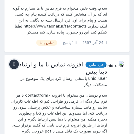
سلام، وقت بخیر، میخوام یه فرم تماس با ما بسازم به گونه
ای که در آن مشخص کنیم که دریافت کننده پیام چه کسی
هست و پیام برای اون فرد ارسال بشه یه نگاهی به این
لینک بندازید https://www.tabnak.ir/fa/contacts لطفا
کمکم کنید این رو چطوری پیاده سازی کنم متشکر
24 آذر 1397
1 پاسخ
تماس با ما
افزونه تماس با ما و ارتباط با
فرم تماس
دیتا بیس
unid_user
پاسخی ارسال کرد برای یک موضوع در
مشکلات دیگر
سلام دوستان من میخوام با افزونه contactform7 یا هر
فرم ساز دیگه ای فرمی رو طراحی کنم که اطلاعات کاربران
سایتم رو مانند شماره شناسنامه و عکس پرسنلی شون رو
دریافت کنه. اما نمیدونم این اطلاعات رو کجا و چطوری
ذخیره میکنه. من میخوام با دیتا بیس ارتباط بگیرم و این
ارتباط از طریق افزونه فرم ثبت نامی که گفتم برقرار بشه.
اگه بتونم بصورت یک فایل متنی یا pdf خروجی بگیرم.