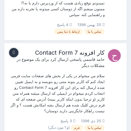
نمیدونم توقع زیادی هست که از وردپرس دارم یا نه؟!
ممنون میشم اگه از دوستان کسی میدونه یا تجربه داره من
و راهنمایی کنه. سپاس
25 بهمن 1396
4 پاسخ
تماس با ما
ارتباط با دیتا بیس
کار افزونه Contact Form 7
حامد قاسمی
پاسخی ارسال کرد برای یک موضوع در
مشکلات دیگر
سلام من مبخوام در یکی از بخش های صفحات سایت فرمی
ایجاد کنم که کاربر بتونه متنی رو بنویسه و به ایمیل تعیین
شده ارسال کنه برای این کار افزونه Contact Form 7 رو
انتخاب کردم میخوام در ایمیلی که ارسال میشه همراه متن
کاربر (و ترجیا بدون اینکه کاربر ببینه) آدرس صفجه ای که
فرم درش کلیک شده هم ارسال بشه امکانش هست ؟ و اگر
نیست راهکار جایگزینی دارید دوستان؟
25 دی 1396
3 پاسخ
(و 1 مورد دیگر)
تماس با ما
فرم