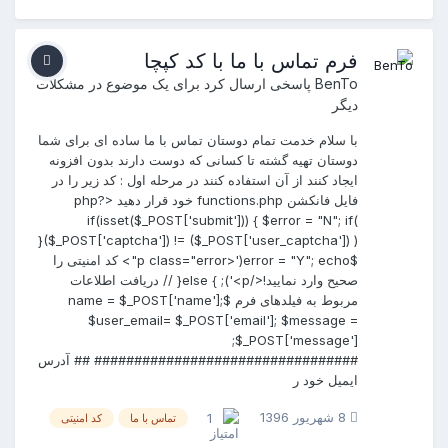
فرم تماس با ما با کد کپچا
BenTo
پاسخی ارسال کرد برای یک موضوع در
مشکلات
دیگر
با سلام خدمت تمام دوستان تماس با ما ساده ای برای شما
دوستان تهیه گشته تا کسانی که دوست دارند بدون افزونه
ایجاد کنند از آن استفاده کنند در مرحله اول : کد زیر را در
فایل فانکشن functions.php خود قرار دهید <?php
if(isset($_POST['submit'])) { $error = "N"; if(
($_POST['captcha']) != ($_POST['user_captcha']) ){
$error = "Y"; echo('<p class="error"> کد امنیتی را
صحیح وارد نمایید!</p>'); } else{ // دریافت اطلاعات
مربوط به فیلدهای فرم $name = $_POST['name'];
$user_email= $_POST['email']; $message =
$_POST['message'];
################################# ## آدرس
ایمیل خود ر
8 شهریور 1396
1
تماس با ما
کد امنیتی