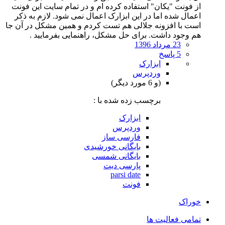
از فونت "یکان" استفاده کرده ام و در تمام سایت این فونت
اعمال شده اما در این ابزارک اعمال نمی شود. لازم به ذکر
است با افزونه جلالی هم تست کردم و همین مشکل در آن جا
هم وجود داشت. برای حل مشکل، راهنمایی بفرمایید .
23 مرداد 1396
5 پاسخ
ابزارک
وردپرس
(و 6 مورد دیگر)
برچسب زده شده با :
ابزارک
وردپرس
فارسی ساز
بایگانی خورشیدی
بایگانی شمسی
پارسی دیت
parsi date
فونت
خوراک
تمامی فعالیت ها