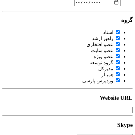
گروه
استاد
راهبر ارشد
عضو افتخاری
عضو سایت
عضو ویژه
گروه توسعه
مدیرکل
همیـار
وردپرس پارسی
Website URL
Skype