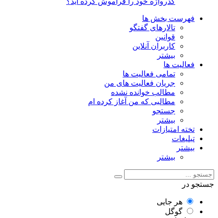
گذرواژه خود را فراموش کرده اید؟
فهرست بخش ها
تالارهای گفتگو
قوانین
کاربران آنلاین
بیشتر
فعالیت ها
تمامی فعالیت ها
جریان فعالیت های من
مطالب خوانده نشده
مطالبی که من آغاز کرده ام
جستجو
بیشتر
تخته امتیازات
تبلیغات
بیشتر
بیشتر
جستجو در
هر جایی
گوگل