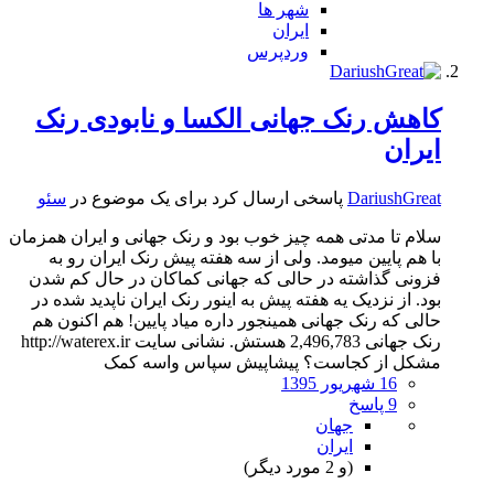
شهر ها
ایران
وردپرس
کاهش رنک جهانی الکسا و نابودی رنک
ایران
DariushGreat
پاسخی ارسال کرد برای یک موضوع در
سئو
سلام تا مدتی همه چیز خوب بود و رنک جهانی و ایران همزمان
با هم پایین میومد. ولی از سه هفته پیش رنک ایران رو به
فزونی گذاشته در حالی که جهانی کماکان در حال کم شدن
بود. از نزدیک یه هفته پیش به اینور رنک ایران ناپدید شده در
حالی که رنک جهانی همینجور داره میاد پایین! هم اکنون هم
رنک جهانی 2,496,783 هستش. نشانی سایت http://waterex.ir
مشکل از کجاست؟ پیشاپیش سپاس واسه کمک
16 شهریور 1395
9 پاسخ
جهان
ایران
(و 2 مورد دیگر)