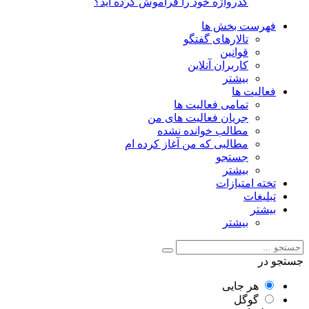
گذرواژه خود را فراموش کرده اید؟
فهرست بخش ها
تالارهای گفتگو
قوانین
کاربران آنلاین
بیشتر
فعالیت ها
تمامی فعالیت ها
جریان فعالیت های من
مطالب خوانده نشده
مطالبی که من آغاز کرده ام
جستجو
بیشتر
تخته امتیازات
تبلیغات
بیشتر
بیشتر
جستجو در
هر جایی
گوگل