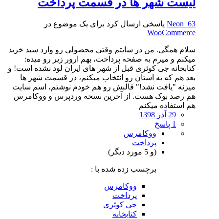
لیست شهر ها در قسمت پرداخت
Neon_63
پاسخی ارسال کرد برای یک موضوع در
WooCommerce
سلام همگی. من در سایتم وقتی محصولی رو وارد سبد خرید
میکنم و میرم به صفحه پرداخت، بهم ارور زیر رو میده:
کتابخانه جی کوئری قبل از شهر های ایران لود نشده است! و
بعد هم که یه استان رو انتخاب میکنم، در قسمت شهر ها
میزنه "یافت نشد!" قالبش رو هم خودم نوشتم، اسم سایت
هم رصد بوک هست. از آخرین نسخه وردپرس و ووکامرس
هم استفاده میکنم
29 آذر 1398
1 پاسخ
ووکامرس
پرداخت
(و 5 مورد دیگر)
برچسب زده شده با :
ووکامرس
پرداخت
جی کوئری
کتابخانه