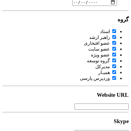
گروه
استاد
راهبر ارشد
عضو افتخاری
عضو سایت
عضو ویژه
گروه توسعه
مدیرکل
همیـار
وردپرس پارسی
Website URL
Skype