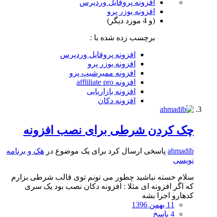
افزونه پروفایل وردپرس
افزونه یوزر پرو
(و 4 مورد دیگر)
برچسب زده شده با :
افزونه پروفایل وردپرس
افزونه یوزر پرو
افزونه ممبرشیپ پرو
افزونه affliliate pro
افزونه بازاریابی
افزونه دکان
چک کردن شرطی برای نصب افزونه
ahmadib
پاسخی ارسال کرد برای یک موضوع در
هک و برنامه
نویسی
سلام خسته نباشید چطور می تونم توی قالب شرطی بزارم
که اگر افزونه ای مثلا : افزونه دکان نصب بود یک سری
کدهارو اجرا بشه
11 بهمن 1396
4 پاسخ