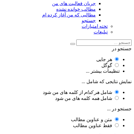
جریان فعالیت های من
مطالب خوانده نشده
مطالبی که من آغاز کرده ام
جستجو
تخته امتیازات
تبلیغات
جستجو در
هر جایی
گوگل
تنظیمات بیشتر ...
نمایش نتایجی که شامل ...
شامل
هر کدام
از کلمه های من شود
شامل
همه
کلمه های من شود
جستجو در ...
متن و عناوین مطالب
فقط عناوین مطالب