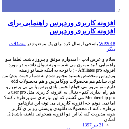
افزونه کاربری وردپرس
راهنمایی برای
افزونه کاربری وردپرس
WP2018
پاسخی ارسال کرد برای یک موضوع در
مشکلات
دیگر
سلام و عرض ادب - امیدوارم موفق و پیروز باشید. لطفا منو
راهنمایی کنید ممنون می شم -- و یه سوال داشتم در مورد
افزونه Affiliates pro - ( با توجه به اینکه شما تو زمینه
وردپرس متخصص هستید مجبور شدم به شما زحمت بدم) من
توی سایتم هم محصولات ووکامرس و هم محصولات edd
دارم - تو مرور می خوام انجمن بادی پرس یا بی بی پرس رو
هم راه اندازی کنم - دنبال یه افزونه کاربری مثل user pro یا
Membership pro می گشتم که این نیازهای منو برطرف کنه؟
اما نمی دونم چه افزونه کاربری می تونه این نیازهامو
برطرف کنه 1. محصولات دانلودی و پستی رو برای کاربر
بتونه مدیریت کنه (با این دو افزونه همخوانی داشته باشه) 2.
امکان
31 تیر 1397