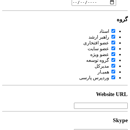
گروه
استاد
راهبر ارشد
عضو افتخاری
عضو سایت
عضو ویژه
گروه توسعه
مدیرکل
همیـار
وردپرس پارسی
Website URL
Skype