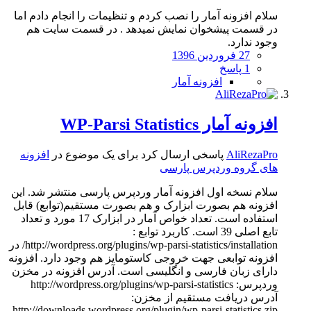
سلام افزونه آمار را نصب کردم و تنظیمات را انجام دادم اما
در قسمت پیشخوان نمایش نمیدهد . در قسمت سایت هم
وجود ندارد.
27 فروردین 1396
1 پاسخ
افزونه آمار
افزونه آمار WP-Parsi Statistics
AliRezaPro
پاسخی ارسال کرد برای یک موضوع در
افزونه
های گروه وردپرس پارسی
سلام نسخه اول افزونه آمار وردپرس پارسی منتشر شد. این
افزونه هم بصورت ابزارک و هم بصورت مستقیم(توابع) قابل
استفاده است. تعداد خواص آمار در ابزارک 17 مورد و تعداد
تابع اصلی 39 است. کاربرد توابع :
http://wordpress.org/plugins/wp-parsi-statistics/installation/ در
افزونه توابعی جهت خروجی کاستومایز هم وجود دارد. افزونه
دارای زبان فارسی و انگلیسی است. آدرس افزونه در مخزن
وردپرس: http://wordpress.org/plugins/wp-parsi-statistics
آدرس دریافت مستقیم از مخزن:
http://downloads.wordpress.org/plugin/wp-parsi-statistics.zip