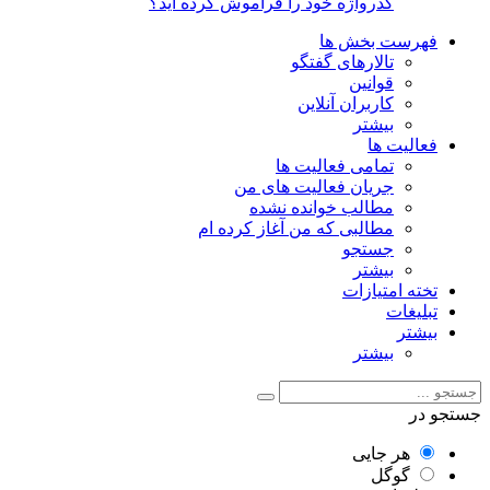
گذرواژه خود را فراموش کرده اید؟
فهرست بخش ها
تالارهای گفتگو
قوانین
کاربران آنلاین
بیشتر
فعالیت ها
تمامی فعالیت ها
جریان فعالیت های من
مطالب خوانده نشده
مطالبی که من آغاز کرده ام
جستجو
بیشتر
تخته امتیازات
تبلیغات
بیشتر
بیشتر
جستجو در
هر جایی
گوگل