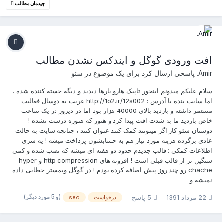
چیدمان مطالب
افت ورودی گوگل و ایندکس نشدن مطالب
Amir.
پاسخی ارسال کرد برای یک موضوع در
سئو
سلام علیکم میدونم اینجور تاپیک هارو بارها دیدید و دیگه خسته کننده شده .
اما سایت بنده با آدرس : http://1o2.ir/12s002 غریب به دوسال فعالیت
مستمر داشته و بازدید بالای 40000 هزار بود اما در دیروز در یک ساعت
خاص بازدید ما به شدت افت پیدا کرد و هنوز که هنوزه درست نشده !
دوستان سئو کار اگر میتونند کمک کنند عنوان کنند ، چنانچه سایت به حالت
عادی برگرده هزینه مورد نیاز هم به حسابشون پرداخت میشه ! یه سری
اطلاعات کمکی : قالب جدیدم حدود دو هفته ای میشه که نصب شده و کمی
سنگین تر از قالب قبلی است ! افزونه های http compression و hyper
chache رو چند روز پیش اضافه کرده بودم ! در گوگل وبمستر خطایی داده
نمیشه و
(و 5 مورد دیگر)
22 مرداد 1391
5 پاسخ
درخواست
seo