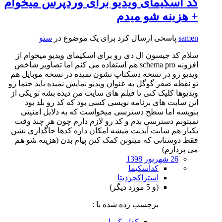
کد اسکیمای ویدیو برای وردپرس میخوام
+ هزینه شو میدم
samen
پاسخی ارسال کرد برای یک موضوع در
سئو
سلام کد جیسون ال دی رو برای اسکیمای ویدیو میخوام از
افزونه schema pro هم استفاده می کنم اما تصاویر شاخص
ویدیو رو در نسخه دسکتاپ نشون نمیده در نسخه موبایل هم
تو نقطه صفر گوگل به عنوان ویدیو نمایش نمیده باید حتما رو
ویدیوها کلیک کنی تا فیلم های سایت من دیده بشه تو یکی از
این سایت های برنامه نویسی کسی بود که کد رو بلد بود
بنویسه اما سطح دسترسی میخواست که به دلایل امنیتی
نمیتونم دسترسی بدم و کد رو لازم دارم چون هر چند وقت
یکبار هم سایت آپدیت میشه امکان داره کدها جاگذاری نشن
فقط دوستانی که میتونن کمک کنن پیام بدن (هزینه شو هم
می پردازم)
26 شهریور 1398
کداسکیما
استراکچردیتا
(و 5 مورد دیگر)
برچسب زده شده با :
کداسکیما