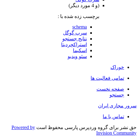
(و 4 مورد دیگر)
برچسب زده شده با :
schema
سرپ گوگل
نتایج جستجو
استراکچردیتا
اسکیما
سئو ویدیو
خوراک
تمامی فعالیت ها
صفحه نخست
جستجو
سرور مجازی ایران
تماس با ما
حق نشر برای گروه وردپرس پارسی محفوظ است
Powered by
Invision Community