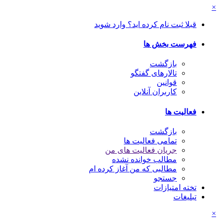
×
قبلا ثبت نام کرده اید؟ وارد شوید
فهرست بخش ها
بازگشت
تالارهای گفتگو
قوانین
کاربران آنلاین
فعالیت ها
بازگشت
تمامی فعالیت ها
جریان فعالیت های من
مطالب خوانده نشده
مطالبی که من آغاز کرده ام
جستجو
تخته امتیازات
تبلیغات
×