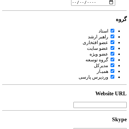
گروه
استاد
راهبر ارشد
عضو افتخاری
عضو سایت
عضو ویژه
گروه توسعه
مدیرکل
همیـار
وردپرس پارسی
Website URL
Skype