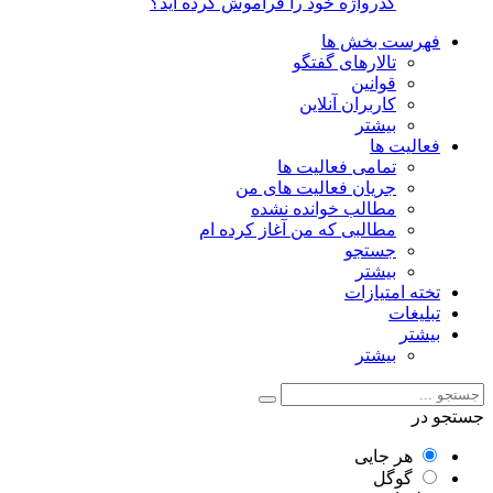
گذرواژه خود را فراموش کرده اید؟
فهرست بخش ها
تالارهای گفتگو
قوانین
کاربران آنلاین
بیشتر
فعالیت ها
تمامی فعالیت ها
جریان فعالیت های من
مطالب خوانده نشده
مطالبی که من آغاز کرده ام
جستجو
بیشتر
تخته امتیازات
تبلیغات
بیشتر
بیشتر
جستجو در
هر جایی
گوگل