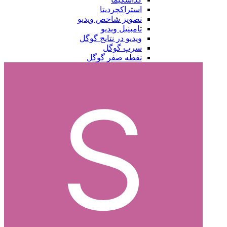
استراکچردیتا
تصویر شاخص ویدیو
تامبنیل ویدیو
ویدیو در نتایج گوگل
سرپ گوگل
نقطه صفر گوگل