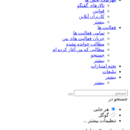
تالارهای گفتگو
قوانین
کاربران آنلاین
بیشتر
فعالیت ها
تمامی فعالیت ها
جریان فعالیت های من
مطالب خوانده نشده
مطالبی که من آغاز کرده ام
جستجو
بیشتر
تخته امتیازات
تبلیغات
بیشتر
بیشتر
جستجو در
هر جایی
گوگل
تنظیمات بیشتر ...