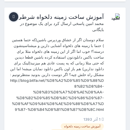
آموزش ساخت زمینه دلخواه شرطی!
محمد امین
پاسخی ارسال کرد برای یک موضوع در
بایگانی
سلام دوستان اگر از عشاق وردپرس باشین(که حتما هستین
) حتما با زمینه های دلخواه آشنایی دارین و میشناسینشون
درسته؟! خوب اما اگر از این زمینه های دلخواه مثلا برای
ساخت باکس دانلودتون استفاده کرده باشین قطعا دیدین
که حتی مثلا زمانی که یه پست عادی هم میزنید(لینک برای
دانلود ندارین) هم باز اون باکس دانلود نمایان میشه! اما این
مشکل راه حلش چیه؟ اگر دوست دارین بدونید منتظرتونیم :
http://blog.bitfa.net/%D8%A2%D9%85%D9%88%D
8%B2%D8%B4-
%D8%B3%D8%A7%D8%AE%D8%AA-
%D8%B2%D9%85%DB%8C%D9%86%D9%87-
%D8%AF%D9%84%D8%AE%D9%88%D8%A7%D
9%87-%D8%B4%D8%B1%D8%B7%DB%8C.html
1 آذر 1393
آموزش ساخت زمینه دلخواه