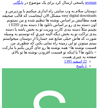
seoman
پاسخی ارسال کرد برای یک موضوع در
بایگانی
دوستان سلام یه وب سایتی راه اندازی میکنیم با وردپرس و
easy digital downloads مشکل الان اینجاست که قالب صحیفه
همه مطالبش بر اساس نوشته ها تنظیم شده و من نمیتونم
اون دسته بندی رو بر اساس دانلود ها ( دسته بندی EDD )
بچینم مثلاً دسته بندی کارت ویزیت تو یه بخش باشه یا دسته
بندی تراکت تو یه بخش دیگه البته چیزی که تونستم به وسیله
شورت کد هاش خیلی ضایع شد جسارتاً از دوستان میخواستم
ببینم میتونن تو این زمینه راه نمایی بکنن که چطوری من
قسمت نوشته ها> همه نوشته ها رو جای گزین بکنم با مارکت
> دانلود ها؟ یا اینکه تو قسمت افزودن نوشته ها تو بالای
صفحه یه چیزی هست
22 اسفند 1395
1 پاسخ