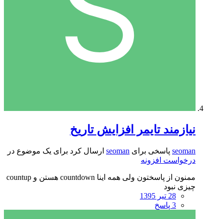
نیازمند تایمر افزایش تاریخ
seoman
پاسخی برای
seoman
ارسال کرد برای یک موضوع در
درخواست افزونه
ممنون از پاسختون ولی همه اینا countdown هستن و countup
چیزی نبود
28 تیر 1395
3 پاسخ