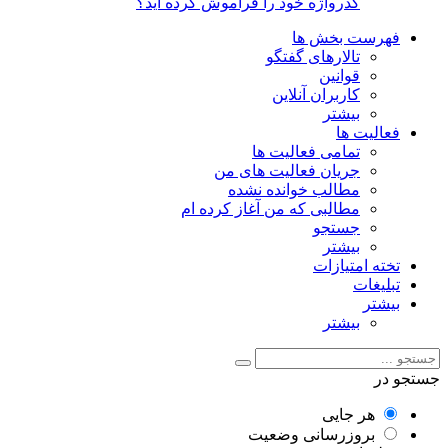
گذرواژه خود را فراموش کرده اید؟
فهرست بخش ها
تالارهای گفتگو
قوانین
کاربران آنلاین
بیشتر
فعالیت ها
تمامی فعالیت ها
جریان فعالیت های من
مطالب خوانده نشده
مطالبی که من آغاز کرده ام
جستجو
بیشتر
تخته امتیازات
تبلیغات
بیشتر
بیشتر
جستجو در
هر جایی
بروزرسانی وضعیت