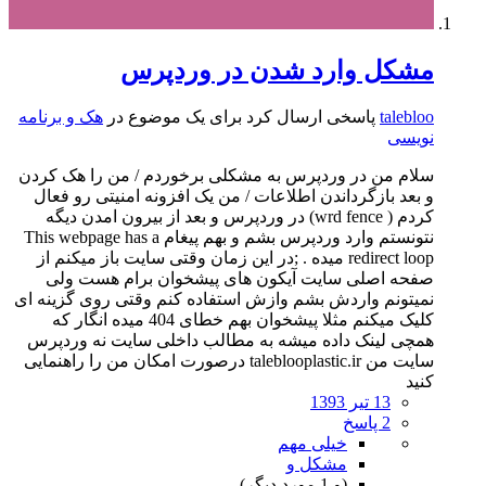
مشکل وارد شدن در وردپرس
talebloo
پاسخی ارسال کرد برای یک موضوع در
هک و برنامه
نویسی
سلام من در وردپرس به مشکلی برخوردم / من را هک کردن
و بعد بازگرداندن اطلاعات / من یک افزونه امنیتی رو فعال
کردم ( wrd fence) در وردپرس و بعد از بیرون امدن دیگه
نتونستم وارد وردپرس بشم و بهم پیغام This webpage has a
redirect loop میده . ;در این زمان وقتی سایت باز میکنم از
صفحه اصلی سایت آیکون های پیشخوان برام هست ولی
نمیتونم واردش بشم وازش استفاده کنم وقتی روی گزینه ای
کلیک میکنم مثلا پیشخوان بهم خطای 404 میده انگار که
همچی لینک داده میشه به مطالب داخلی سایت نه وردپرس
سایت من taleblooplastic.ir درصورت امکان من را راهنمایی
کنید
13 تیر 1393
2 پاسخ
خیلی مهم
مشکل و
(و 1 مورد دیگر)