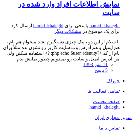
نمایش اطلاعات افراد وارد شده در
سایت
hamid_khaleghi
پاسخی برای
hamid_khaleghi
ارسال کرد
برای یک موضوع در
مشکلات دیگر
با سلام ار این دو تاپیک چیزی دستگیرم نشد میخوام هم نام ،
هم ایمیل و هم آدرس وب سایت کاربر رو نشون بده مثلاً برای
نام از کد <?php echo $user_identity; ?> استفاده میکنن ولی
من آدرس ایمیل و سایت رو نمیدونم چظور نمایش بدم
11 مهر 1393
5 پاسخ
خوراک
تمامی فعالیت ها
صفحه نخست
hamid_khaleghi
ر مجازی ایران
تماس با ما