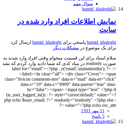
سوال مهم
نمایش اطلاعات افراد وارد شده در
سایت
hamid_khaleghi
پاسخی برای
hamid_khaleghi
ارسال کرد
برای یک موضوع در
مشکلات دیگر
سلام استاد برای این قسمت میخوام وقتی افراد وارد شدند به
صورت readonly در میاد کدی که شما دادید وارد کردم که نشد
<label for="email"><?php _e('email','animationiha'); ?> :
</label><br clear="all"> <div class="Cover"> <span
class="livicon comments-tree" data-n="mail" data-et="click"
data-s="19" data-c="#999" data-parent="true" data-
hc="false"></span> <input type="text" <?php if
(is_user_logged_in()) : ?> style="cursor:default;" value="<?
php echo $user_email; ?>" readonly="readonly" <?php else :
?> value="<?php echo esc_attr
11 مهر 1393
5 پاسخ