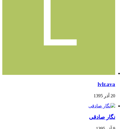
lvlr.ava
20 آذر 1395
نگار صادقی
9 آذر 1395