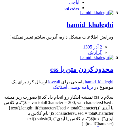
آپاچی
وردپرس
hamid_khaleghi
ویرایش اطلاعات مشکل داره، آدرس سایتم تغییر نمیکنه!
2 آذر 1395
گزارش
محدود کردن متن با css
hamid_khaleghi
پاسخی برای
loveali
ارسال کرد برای یک
موضوع در
برنامه نویسی استاتیک
سلام با css نمیشه اینکار رو انجام داد کد js بصورت زیر میشه
: var totalCharacter = 200; var charactersUsed = $("نام کلاس
یا آیدی").text().length; if(charactersUsed > totalCharacter){
charactersUsed = totalCharacter; $("نام کلاس یا
آیدی").text($("نام کلاس یا آیدی").text().substr(0,
totalCharacter)); }