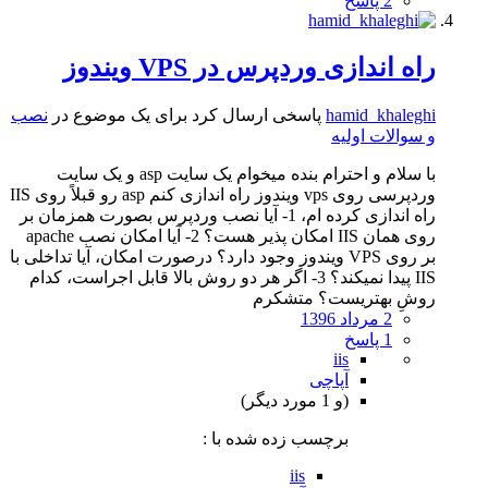
2 پاسخ
راه اندازی وردپرس در VPS ویندوز
hamid_khaleghi
پاسخی ارسال کرد برای یک موضوع در
نصب
و سوالات اولیه
با سلام و احترام بنده میخوام یک سایت asp و یک سایت
وردپرسی روی vps ویندوز راه اندازی کنم asp رو قبلاً روی IIS
راه اندازی کرده ام، 1- آیا نصب وردپرس بصورت همزمان بر
روی همان IIS امکان پذیر هست؟ 2- آیا امکان نصب apache
بر روی VPS ویندوز وجود دارد؟ درصورت امکان، آیا تداخلی با
IIS پیدا نمیکند؟ 3- اگر هر دو روش بالا قابل اجراست، کدام
روشِ بهتریست؟ متشکرم
2 مرداد 1396
1 پاسخ
iis
آپاچی
(و 1 مورد دیگر)
برچسب زده شده با :
iis