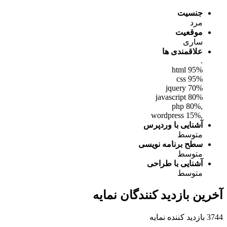
جنسیت
مرد
موقعیت
ساری
علاقمندی ها
.
html 95%
95% css
70% jquery
80% javascript
,php 80%
,wordpress 15%
آشنایی با وردپرس
متوسط
سطح برنامه نویسی
متوسط
آشنایی با طراحی
متوسط
رین بازدید کنندگان نمایه
کننده نمایه