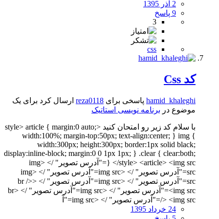
2 آذر 1395
9 پاسخ
3
css
کد Css
hamid_khaleghi
پاسخی برای
reza0118
ارسال کرد برای یک
موضوع در
برنامه نویسی استاتیک
با سلام کد زیر رو امتحان کنید <style> article { margin:0 auto;
width:100%; margin-top:50px; text-align:center; } img {
width:300px; height:300px; border:1px solid black;
display:inline-block; margin:0 0 1px 1px; } .clear { clear:both;
} </style> <article> <img src="آدرس تصویر" /> <img
src="آدرس تصویر" /> <img src="آدرس تصویر" /> <img
src="آدرس تصویر" /> <img src="آدرس تصویر" /> <br />
<img src="آدرس تصویر" /> <img src="آدرس تصویر" /> <br
/> <img src="آدرس تصویر" /> <img src="آ
24 خرداد 1395
5 پاسخ