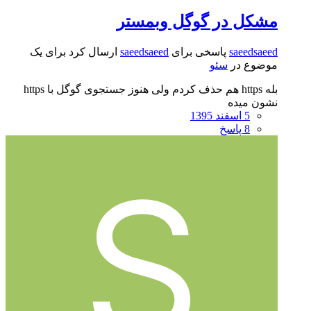
مشکل در گوگل وبمستر
saeedsaeed
پاسخی برای
saeedsaeed
ارسال کرد برای یک
موضوع در
سئو
بله https هم حذف کردم ولی هنوز جستجوی گوگل با https
نشون میده
5 اسفند 1395
8 پاسخ