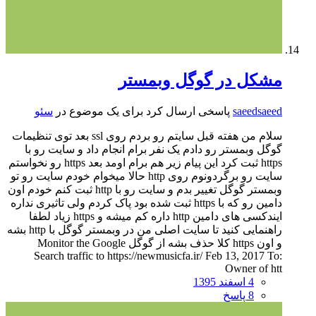
مشکل در گوگل وبمستر
saeedsaeed
پاسخی ارسال کرد برای یک موضوع در
سئو
سلام من هفته قبل سایتم رو بردم روی ssl بعد توی تنظیمات
گوگل وبمستر رو دادم یک نفر برام انجام داد و سایت رو با
https ثبت کرد این پیام زیر هم برام اومد بعد https رو نخواستم
سایت رو برگردونوم روی http حالا میخوام خودم سایت رو تو
وبمستر گوگل تغییر بدم و سایت رو با http ثبت کنم خودم اون
دامین رو که با https ثبت شده بود پاک کردم ولی تاثیری نداره
ایندکسی های دامین http داره کم میشه و https زیاد لطفا
راهنمایی کنید تا سایت اصلی من در وبمستر گوگل با http بشه
و اون https کلا حذف بشه از گوگل Monitor the Google
Search traffic to https://newmusicfa.ir/ Feb 13, 2017 To:
Owner of htt
4 اسفند 1395
8 پاسخ