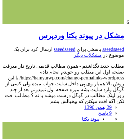
مشکل در پیوند یکتا وردپرس
saeedsaeed
پاسخی برای
saeedsaeed
ارسال کرد برای یک
موضوع در
مشکلات دیگر
مطلب جدید نگذاشتم - همون مطالب قدیمی تاریخ دار میرفت
صفحه اول این مطلب رو خوندم انجام دادم
https://hamyarwp.com/change-permalinks-wordpress/ با این
روش بالا همیار وی پی داخل سایت جواب میده ولی کسی از
گوگل وارد سایت بشه میره صفحه اول نمیدونم بعد از چند
روز لینک مطالب در گوگل درست میشه یا نه ؟ مطالب افت
نکن اگه افت میکنن که بیخیالش بشم
29 بهمن 1396
9 پاسخ
پیوند یکتا