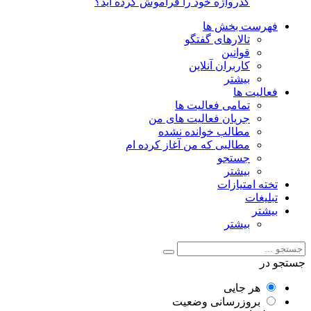
گذرواژه خود را فراموش کرده اید؟
فهرست بخش ها
تالارهای گفتگو
قوانین
کاربران آنلاین
بیشتر
فعالیت ها
تمامی فعالیت ها
جریان فعالیت های من
مطالب خوانده نشده
مطالبی که من آغاز کرده ام
جستجو
بیشتر
تخته امتیازات
تبلیغات
بیشتر
بیشتر
جستجو در
هر جایی
بروزرسانی وضعیت