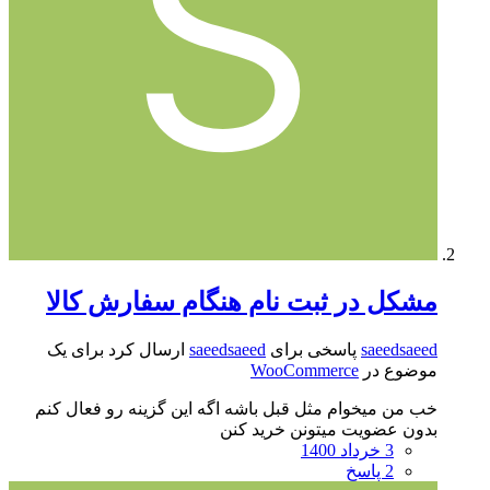
مشکل در ثبت نام هنگام سفارش کالا
saeedsaeed
پاسخی برای
saeedsaeed
ارسال کرد برای یک
موضوع در
WooCommerce
خب من میخوام مثل قبل باشه اگه این گزینه رو فعال کنم
بدون عضویت میتونن خرید کنن
3 خرداد 1400
2 پاسخ