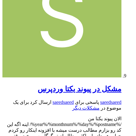
مشکل در پیوند یکتا وردپرس
saeedsaeed
پاسخی برای
saeedsaeed
ارسال کرد برای یک
موضوع در
مشکلات دیگر
الان پیوند یکتا من
/%year%/%monthnum%/%day%/%postname%/ اینه اگه این
کد رو بزارم مطالب درست میشه با افزونه اینکار رو کردم
جواب هم داد ولی اکثر مطالبهام تو گوگل بهم ریخت وقتی