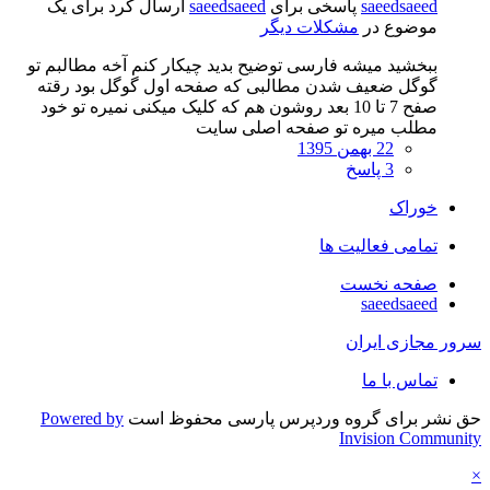
saeedsaeed
پاسخی برای
saeedsaeed
ارسال کرد برای یک
موضوع در
مشکلات دیگر
ببخشید میشه فارسی توضیح بدید چیکار کنم آخه مطالبم تو
گوگل ضعیف شدن مطالبی که صفحه اول گوگل بود رقته
صفح 7 تا 10 بعد روشون هم که کلیک میکنی نمیره تو خود
مطلب میره تو صفحه اصلی سایت
22 بهمن 1395
3 پاسخ
خوراک
تمامی فعالیت ها
صفحه نخست
saeedsaeed
سرور مجازی ایران
تماس با ما
حق نشر برای گروه وردپرس پارسی محفوظ است
Powered by
Invision Community
×