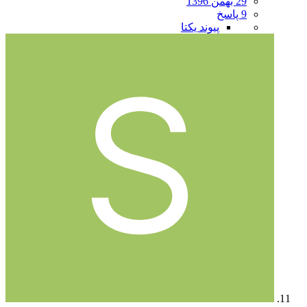
29 بهمن 1396
9 پاسخ
پیوند یکتا