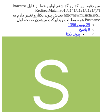
من دقیقا این کد رو گذاشتم اولین خط از فایل htaccess
RedirectMatch 301 /d{4}/d{2}/d{2}/(.*)
http://newmusicfa.ir/$1 بعدش پیوند یکتارو تغییر دادم به
Postname همه مطالب ریدایرکت میشدن صفحه اول
29 بهمن 1396
9 پاسخ
پیوند یکتا