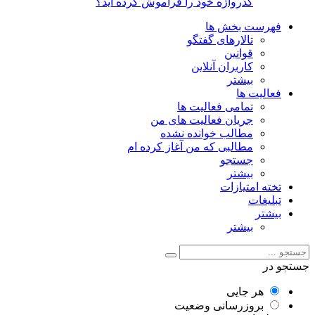
گذرواژه خود را فراموش کرده اید؟
فهرست بخش ها
تالارهای گفتگو
قوانین
کاربران آنلاین
بیشتر
فعالیت ها
تمامی فعالیت ها
جریان فعالیت های من
مطالب خوانده نشده
مطالبی که من آغاز کرده ام
جستجو
بیشتر
تخته امتیازات
تبلیغات
بیشتر
بیشتر
جستجو در
هر جایی
بروزرسانی وضعیت