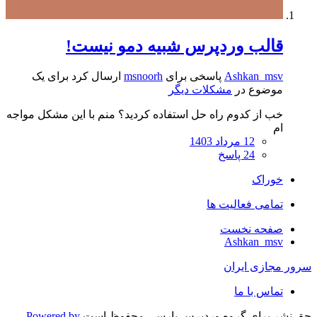
قالب وردپرس شبیه دمو نیست!
Ashkan_msv
پاسخی برای
msnoorh
ارسال کرد برای یک
موضوع در
مشکلات دیگر
خب از کدوم راه حل استفاده کردید؟ منم با این مشکل مواجه
ام
12 مرداد 1403
24 پاسخ
خوراک
تمامی فعالیت ها
صفحه نخست
Ashkan_msv
سرور مجازی ایران
تماس با ما
حق نشر برای گروه وردپرس پارسی محفوظ است
Powered by