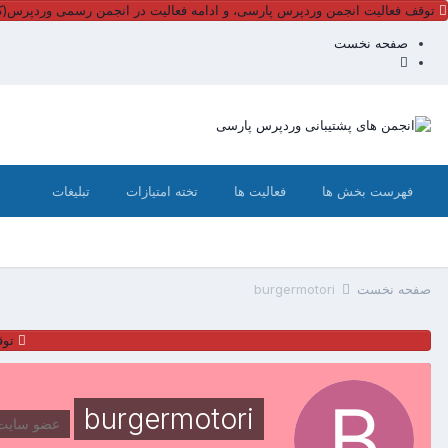
توقف فعالیت انجمن وردپرس پارسی، و ادامه فعالیت در انجمن رسمی وردپرس(کل
صفحه نخست
فهرست بخش ها
فعالیت ها
تخته امتیازات
تبلیغات
صفحه نخست
burgermotori
توق
burgermotori
عضو سایت