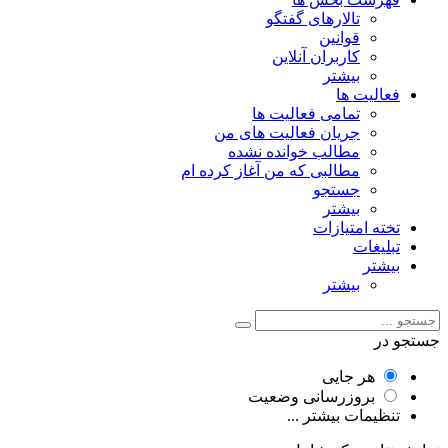
تالارهای گفتگو
قوانین
کاربران آنلاین
بیشتر
فعالیت ها
تمامی فعالیت ها
جریان فعالیت های من
مطالب خوانده نشده
مطالبی که من آغاز کرده ام
جستجو
بیشتر
تخته امتیازات
تبلیغات
بیشتر
بیشتر
جستجو در
هر جایی
بروزرسانی وضعیت
تنظیمات بیشتر ...