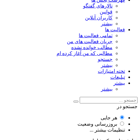
تالارهای گفتگو
قوانین
کاربران آنلاین
بیشتر
فعالیت ها
تمامی فعالیت ها
جریان فعالیت های من
مطالب خوانده نشده
مطالبی که من آغاز کرده ام
جستجو
بیشتر
تخته امتیازات
تبلیغات
بیشتر
بیشتر
جستجو در
هر جایی
بروزرسانی وضعیت
تنظیمات بیشتر ...