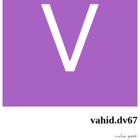
vahid.dv67
عضو سایت