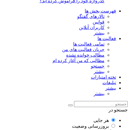
گذرواژه خود را فراموش کرده اید؟
فهرست بخش ها
تالارهای گفتگو
قوانین
کاربران آنلاین
بیشتر
فعالیت ها
تمامی فعالیت ها
جریان فعالیت های من
مطالب خوانده نشده
مطالبی که من آغاز کرده ام
جستجو
بیشتر
تخته امتیازات
تبلیغات
بیشتر
بیشتر
جستجو در
هر جایی
بروزرسانی وضعیت