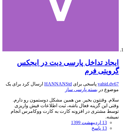
ایجاد تداخل پارسی دیت در ایجکس
گرویتی فرم
vahid.dv67
پاسخی برای
HANNANStd
ارسال کرد برای یک
موضوع در
بسته پارسی ساز
سلام. وقتتون بخیر. من همین مشکل دوستمون رو دارم.
وقتی این گزینه فعال باشه، ثبت اطلاعات فیش واریزی
توسط مشتری در افزونه کارت به کارت ووکامرس انجام
نمیشه.
13 اردیبهشت 1399
13 پاسخ