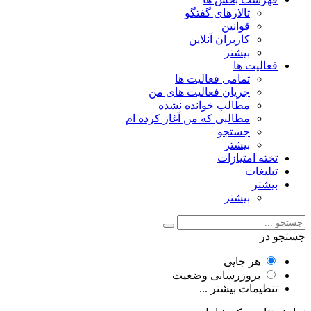
تالارهای گفتگو
قوانین
کاربران آنلاین
بیشتر
فعالیت ها
تمامی فعالیت ها
جریان فعالیت های من
مطالب خوانده نشده
مطالبی که من آغاز کرده ام
جستجو
بیشتر
تخته امتیازات
تبلیغات
بیشتر
بیشتر
جستجو در
هر جایی
بروزرسانی وضعیت
تنظیمات بیشتر ...