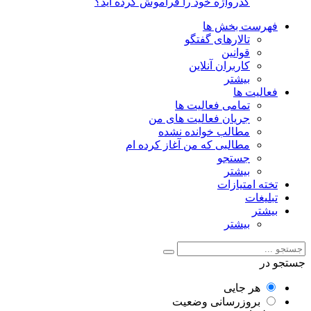
گذرواژه خود را فراموش کرده اید؟
فهرست بخش ها
تالارهای گفتگو
قوانین
کاربران آنلاین
بیشتر
فعالیت ها
تمامی فعالیت ها
جریان فعالیت های من
مطالب خوانده نشده
مطالبی که من آغاز کرده ام
جستجو
بیشتر
تخته امتیازات
تبلیغات
بیشتر
بیشتر
جستجو در
هر جایی
بروزرسانی وضعیت