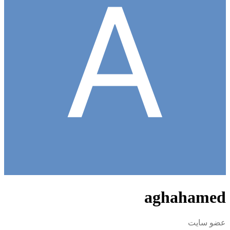
aghahamed
عضو سایت