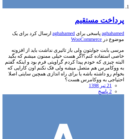
پرداخت مستقیم
aghahamed
پاسخی برای
aghahamed
ارسال کرد برای یک
موضوع در
WooCommerce
مرسی بابت جوابتون ولی باز تاثیری نداشت باید از افزونه
خاصی استفاده کنم؟اگر هست خیلی ممنون میشم که بگید
البته چیزی که خودم پیدا کردم گراویتی فرم بود و اینکه گفتم
به ووکامرس هم متصل میشه ولی فک نکنم اون کارایی که
بخوام رو داشته باشه یا برای راه اندازی همچین سایتی اصلا
احتیاجی به ووکامرس هست؟
21 تیر 1398
2 پاسخ