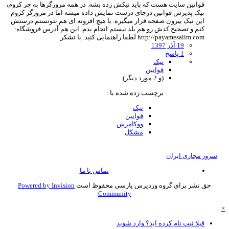
قوانین سایت هست که باید تیکش زده بشه. در همه مرورگرها به جز کروم،
تیک پذیرش قوانین درجای درست نمایش داده میشه اما در مرورگر کروم
این تیک بیرون صفحه قرار میگیره. با هیچ افزونه ای هم نتونستم درستش
کنم و تصحیح کدش رو هم بلد نیستم انجام بدم. این هم آدرس فروشگاه:
http://payamesalim.com لطفا راهنمایی کنید. با تشکر
19 آذر 1397
1 پاسخ
تیک
قوانین
(و 2 مورد دیگر)
برچسب زده شده با :
تیک
قوانین
ووکامرس
مشکل
سرور مجازی ایران
تماس با ما
حق نشر برای گروه وردپرس پارسی محفوظ است
Powered by Invision
Community
قبلا ثبت نام کرده اید؟ وارد شوید