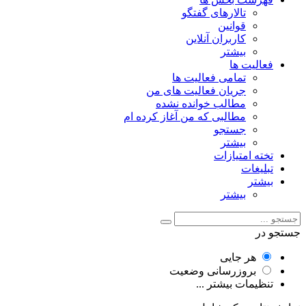
تالارهای گفتگو
قوانین
کاربران آنلاین
بیشتر
فعالیت ها
تمامی فعالیت ها
جریان فعالیت های من
مطالب خوانده نشده
مطالبی که من آغاز کرده ام
جستجو
بیشتر
تخته امتیازات
تبلیغات
بیشتر
بیشتر
جستجو در
هر جایی
بروزرسانی وضعیت
تنظیمات بیشتر ...