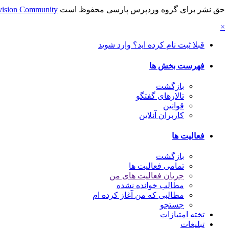
حق نشر برای گروه وردپرس پارسی محفوظ است
vision Community
×
قبلا ثبت نام کرده اید؟ وارد شوید
فهرست بخش ها
بازگشت
تالارهای گفتگو
قوانین
کاربران آنلاین
فعالیت ها
بازگشت
تمامی فعالیت ها
جریان فعالیت های من
مطالب خوانده نشده
مطالبی که من آغاز کرده ام
جستجو
تخته امتیازات
تبلیغات