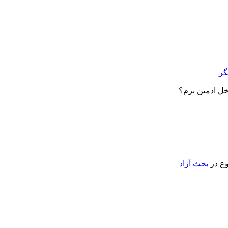
گر
اخل ادمین برم؟
ع در
بحث آزاد