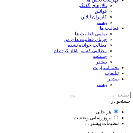
تالارهای گفتگو
قوانین
کاربران آنلاین
بیشتر
فعالیت ها
تمامی فعالیت ها
جریان فعالیت های من
مطالب خوانده نشده
مطالبی که من آغاز کرده ام
جستجو
بیشتر
تخته امتیازات
تبلیغات
بیشتر
بیشتر
جستجو در
هر جایی
بروزرسانی وضعیت
تنظیمات بیشتر ...