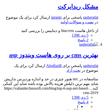
مشکل ریدایرکت
sasherafat
پاسخی برای
sprants
ارسال کرد برای یک موضوع
در
نصب و سوالات اولیه
از داخل هاست htaccess و دیتابیس را بررسی کنید
5 دی 1398
2 پاسخ
بهترین cms بر روی هاست ویندوز asp
sasherafat
پاسخی برای
Abolfazlll
ارسال کرد برای یک
موضوع در
بحث آزاد
متاسفانه در .net هنوز چیزی در حد و اندازه وردپرس نداریش
شاید مهم ترین دلیلش هزینه بالاش بوده باشه شاید این کمکی
کنه... https://valianttechnosoft.com/blog/top-6-asp-net-based-
cms-2019
5 دی 1398
4 پاسخ
1