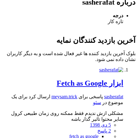
درباره sasherafat
درجه
تازه کار
آخرین بازدید کنندگان نمایه
بلوک آخرین بازدید کننده ها غیر فعال شده است و به دیگر کاربران
نشان داده نمی شود.
ابزار Fetch as Google
sasherafat
پاسخی برای
meysam.trick
ارسال کرد برای یک
موضوع در
سئو
مشکلی ازش ندیدم فقط ممکنه روی زمان طبیعی کرول
سایر محتوا تاثیر گذار باشه
5 دی 1398
2 پاسخ
fetch as google