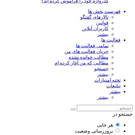
گذرواژه خود را فراموش کرده اید؟
فهرست بخش ها
تالارهای گفتگو
قوانین
کاربران آنلاین
بیشتر
فعالیت ها
تمامی فعالیت ها
جریان فعالیت های من
مطالب خوانده نشده
مطالبی که من آغاز کرده ام
جستجو
بیشتر
تخته امتیازات
تبلیغات
بیشتر
بیشتر
جستجو در
هر جایی
بروزرسانی وضعیت