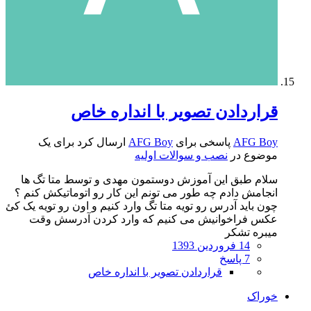
قراردادن تصویر با انداره خاص
AFG Boy
پاسخی برای
AFG Boy
ارسال کرد برای یک
موضوع در
نصب و سوالات اولیه
سلام طبق این آموزش دوستمون مهدی و توسط متا تگ ها
انجامش دادم چه طور می تونم این کار رو اتوماتیکش کنم ؟
چون باید آدرس رو تویه متا تگ وارد کنیم و اون رو تویه یک کئ
عکس فراخوانیش می کنیم که وارد کردن آدرسش وقت
میبره تشکر
14 فروردین 1393
7 پاسخ
قراردادن تصویر با انداره خاص
خوراک