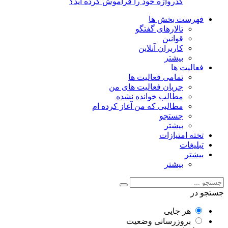
گذرواژه خود را فراموش کرده اید؟
فهرست بخش ها
تالارهای گفتگو
قوانین
کاربران آنلاین
بیشتر
فعالیت ها
تمامی فعالیت ها
جریان فعالیت های من
مطالب خوانده نشده
مطالبی که من آغاز کرده ام
جستجو
بیشتر
تخته امتیازات
تبلیغات
بیشتر
بیشتر
جستجو در
هر جایی
بروزرسانی وضعیت