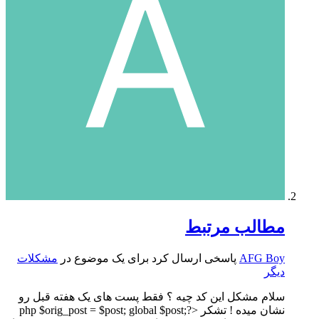
مطالب مرتبط
AFG Boy
پاسخی ارسال کرد برای یک موضوع در
مشکلات
دیگر
سلام مشکل این کد چیه ؟ فقط پست های یک هفته قبل رو
نشان میده ! تشکر <?php $orig_post = $post; global $post;