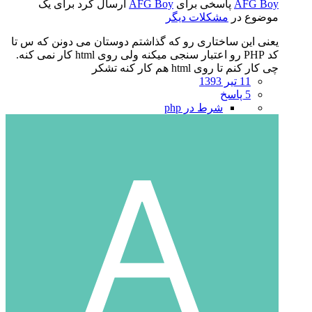
AFG Boy
پاسخی برای
AFG Boy
ارسال کرد برای یک
موضوع در
مشکلات دیگر
یعنی این ساختاری رو که گذاشتم دوستان می دونن که س تا
کد PHP رو اعتبار سنجی میکنه ولی روی html کار نمی کنه.
چی کار کنم تا روی html هم کار کنه تشکر
11 تیر 1393
5 پاسخ
شرط در php