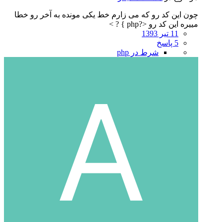
چون این کد رو که می زارم خط یکی مونده به آخر رو خطا
مییره این کد رو <?php } ? >
11 تیر 1393
5 پاسخ
شرط در php