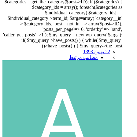
$categories = get_the_category($post->ID); if ($categories) {
$category_ids = array(); foreach($categories as
$individual_category) $category_ids[] =
$individual_category->term_id; $args=array( 'category__in'
=> $category_ids, 'post__not_in' => array($post->ID),
'posts_per_page'=> 6, 'orderby' => 'rand',
'caller_get_posts'=>1 ); $my_query = new wp_query( $args );
if( $my_query->have_posts() ) { while( $my_query-
>have_posts() ) { $my_query->the_post()
22 بهمن 1393
مطالب مرتبط