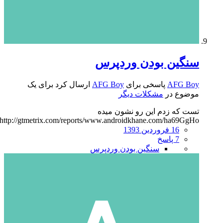
سنگین بودن وردپرس
AFG Boy
پاسخی برای
AFG Boy
ارسال کرد برای یک
موضوع در
مشکلات دیگر
تست که زدم این رو نشون میده
http://gtmetrix.com/reports/www.androidkhane.com/ha69GgHo
16 فروردین 1393
7 پاسخ
سنگین بودن وردپرس