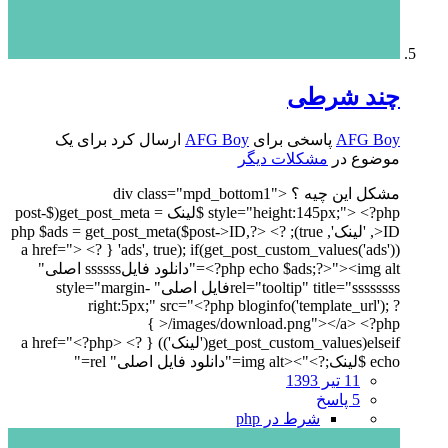
چند شرطی
AFG Boy
پاسخی برای
AFG Boy
ارسال کرد برای یک
موضوع در
مشکلات دیگر
مشکل این چیه ؟ <div class="mpd_bottom1"
style="height:145px;"> <?php $لینک = get_post_meta($post-
>ID, 'لینک', true); ?> <?php $ads = get_post_meta($post->ID,
'ads', true); if(get_post_custom_values('ads')) { ?> <a href="
<?php echo $ads;?>"><img alt="دانلود فایلssssss اصلی"
rel="tooltip" title="ssssssssفایل اصلی" style="margin-
right:5px;" src="<?php bloginfo('template_url'); ?
>/images/download.png"></a> <?php }
elseif(get_post_custom_values('لینک')) { ?> <a href="<?php
echo $لینک;?>"><img alt="دانلود فایل اصلی" rel="
11 تیر 1393
5 پاسخ
شرط در php