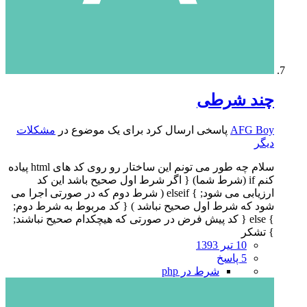
چند شرطی
AFG Boy
پاسخی ارسال کرد برای یک موضوع در
مشکلات
دیگر
سلام چه طور می تونم این ساختار رو روی کد های html پیاده
کنم if (شرط شما) { اگر شرط اول صحیح باشد این کد
ارزیابی می شود; } elseif ( شرط دوم که در صورتی اجرا می
شود که شرط اول صحیح نباشد ) { کد مربوط به شرط دوم;
} else { کد پیش فرض در صورتی که هیچکدام صحیح نباشند;
} تشکر
10 تیر 1393
5 پاسخ
شرط در php